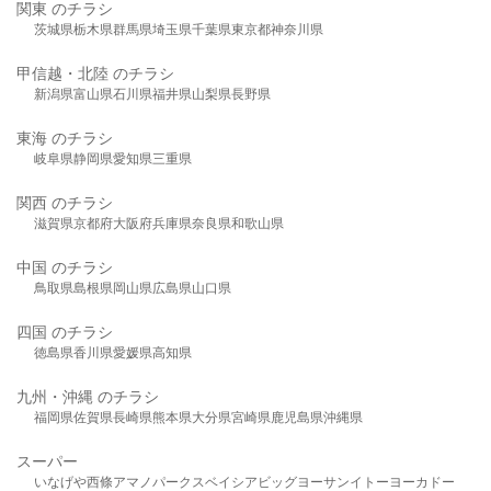
関東 のチラシ
茨城県
栃木県
群馬県
埼玉県
千葉県
東京都
神奈川県
甲信越・北陸 のチラシ
新潟県
富山県
石川県
福井県
山梨県
長野県
東海 のチラシ
岐阜県
静岡県
愛知県
三重県
関西 のチラシ
滋賀県
京都府
大阪府
兵庫県
奈良県
和歌山県
中国 のチラシ
鳥取県
島根県
岡山県
広島県
山口県
四国 のチラシ
徳島県
香川県
愛媛県
高知県
九州・沖縄 のチラシ
福岡県
佐賀県
長崎県
熊本県
大分県
宮崎県
鹿児島県
沖縄県
スーパー
いなげや
西條
アマノパークス
ベイシア
ビッグヨーサン
イトーヨーカドー