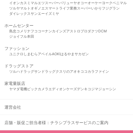
イオン
カスミ
マルエツ
スーパーバリュー
ヤオコー
オーケー
ヨークベニマル
ツルヤ
マルト
オギノ
エスマート
ライフ
業務スーパー
いかり
フジグラン
ダイレックス
サンエー
イズミヤ
ホームセンター
島忠
コメリ
ナフコ
コーナン
カインズ
アストロプロダクツ
DCM
ジョイフル本田
ファッション
ユニクロ
しまむら
アベイル
AOKI
はるやま
サカゼン
ドラッグストア
ツルハドラッグ
サンドラッグ
クスリのアオキ
ココカラファイン
家電量販店
ヤマダ電機
ビックカメラ
エディオン
ケーズデンキ
コジマ
ジョーシン
運営会社
店舗・販促ご担当者様：チラシプラスサービスのご案内