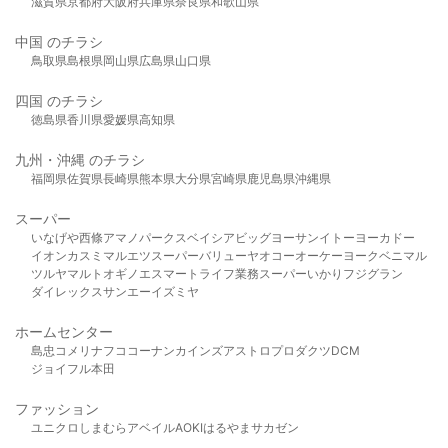
滋賀県
京都府
大阪府
兵庫県
奈良県
和歌山県
中国 のチラシ
鳥取県
島根県
岡山県
広島県
山口県
四国 のチラシ
徳島県
香川県
愛媛県
高知県
九州・沖縄 のチラシ
福岡県
佐賀県
長崎県
熊本県
大分県
宮崎県
鹿児島県
沖縄県
スーパー
いなげや
西條
アマノパークス
ベイシア
ビッグヨーサン
イトーヨーカドー
イオン
カスミ
マルエツ
スーパーバリュー
ヤオコー
オーケー
ヨークベニマル
ツルヤ
マルト
オギノ
エスマート
ライフ
業務スーパー
いかり
フジグラン
ダイレックス
サンエー
イズミヤ
ホームセンター
島忠
コメリ
ナフコ
コーナン
カインズ
アストロプロダクツ
DCM
ジョイフル本田
ファッション
ユニクロ
しまむら
アベイル
AOKI
はるやま
サカゼン