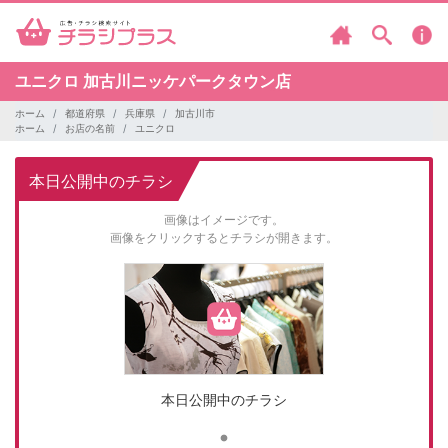
ユニクロ
加古川ニッケパークタウン店
ホーム
都道府県
兵庫県
加古川市
ホーム
お店の名前
ユニクロ
本日公開中のチラシ
画像はイメージです。
画像をクリックするとチラシが開きます。
本日公開中のチラシ