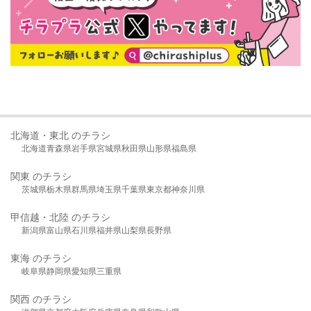
北海道・東北 のチラシ
北海道
青森県
岩手県
宮城県
秋田県
山形県
福島県
関東 のチラシ
茨城県
栃木県
群馬県
埼玉県
千葉県
東京都
神奈川県
甲信越・北陸 のチラシ
新潟県
富山県
石川県
福井県
山梨県
長野県
東海 のチラシ
岐阜県
静岡県
愛知県
三重県
関西 のチラシ