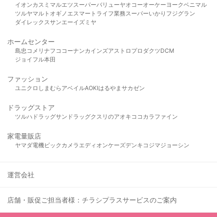
イオン
カスミ
マルエツ
スーパーバリュー
ヤオコー
オーケー
ヨークベニマル
ツルヤ
マルト
オギノ
エスマート
ライフ
業務スーパー
いかり
フジグラン
ダイレックス
サンエー
イズミヤ
ホームセンター
島忠
コメリ
ナフコ
コーナン
カインズ
アストロプロダクツ
DCM
ジョイフル本田
ファッション
ユニクロ
しまむら
アベイル
AOKI
はるやま
サカゼン
ドラッグストア
ツルハドラッグ
サンドラッグ
クスリのアオキ
ココカラファイン
家電量販店
ヤマダ電機
ビックカメラ
エディオン
ケーズデンキ
コジマ
ジョーシン
運営会社
店舗・販促ご担当者様：チラシプラスサービスのご案内