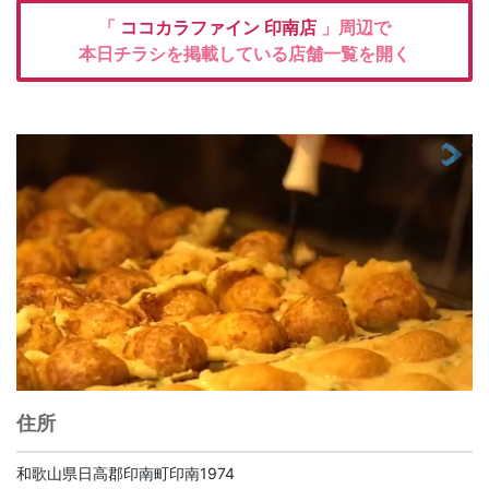
「
ココカラファイン
印南店
」周辺で
本日チラシを掲載している店舗一覧を開く
住所
和歌山県日高郡印南町印南1974