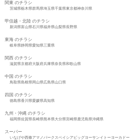
関東 のチラシ
茨城県
栃木県
群馬県
埼玉県
千葉県
東京都
神奈川県
甲信越・北陸 のチラシ
新潟県
富山県
石川県
福井県
山梨県
長野県
東海 のチラシ
岐阜県
静岡県
愛知県
三重県
関西 のチラシ
滋賀県
京都府
大阪府
兵庫県
奈良県
和歌山県
中国 のチラシ
鳥取県
島根県
岡山県
広島県
山口県
四国 のチラシ
徳島県
香川県
愛媛県
高知県
九州・沖縄 のチラシ
福岡県
佐賀県
長崎県
熊本県
大分県
宮崎県
鹿児島県
沖縄県
スーパー
いなげや
西條
アマノパークス
ベイシア
ビッグヨーサン
イトーヨーカドー