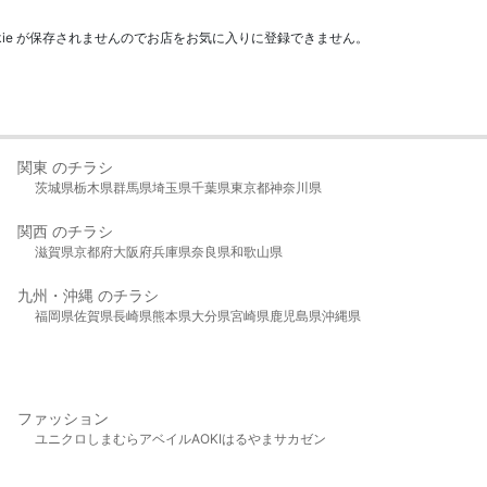
kie が保存されませんのでお店をお気に入りに登録できません。
関東 のチラシ
茨城県
栃木県
群馬県
埼玉県
千葉県
東京都
神奈川県
関西 のチラシ
滋賀県
京都府
大阪府
兵庫県
奈良県
和歌山県
九州・沖縄 のチラシ
福岡県
佐賀県
長崎県
熊本県
大分県
宮崎県
鹿児島県
沖縄県
ファッション
ユニクロ
しまむら
アベイル
AOKI
はるやま
サカゼン