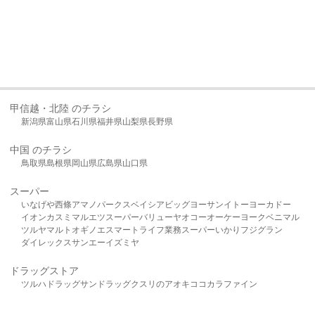
甲信越・北陸 のチラシ
新潟県
富山県
石川県
福井県
山梨県
長野県
中国 のチラシ
鳥取県
島根県
岡山県
広島県
山口県
スーパー
いなげや
西條
アマノパークス
ベイシア
ビッグヨーサン
イトーヨーカドー
イオン
カスミ
マルエツ
スーパーバリュー
ヤオコー
オーケー
ヨークベニマル
ツルヤ
マルト
オギノ
エスマート
ライフ
業務スーパー
いかり
フジグラン
ダイレックス
サンエー
イズミヤ
ドラッグストア
ツルハドラッグ
サンドラッグ
クスリのアオキ
ココカラファイン