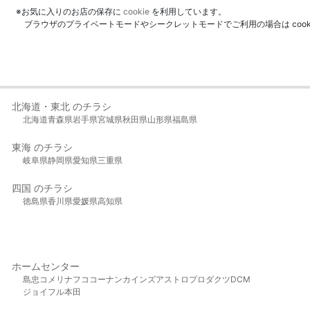
※お気に入りのお店の保存に
cookie
を利用しています。
ブラウザのプライベートモードやシークレットモードでご利用の場合は coo
北海道・東北 のチラシ
北海道
青森県
岩手県
宮城県
秋田県
山形県
福島県
東海 のチラシ
岐阜県
静岡県
愛知県
三重県
四国 のチラシ
徳島県
香川県
愛媛県
高知県
ホームセンター
島忠
コメリ
ナフコ
コーナン
カインズ
アストロプロダクツ
DCM
ジョイフル本田