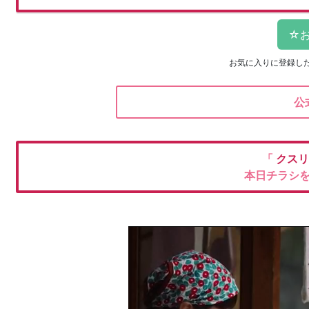
お気に入りに登録し
公
「
クスリ
本日チラシ