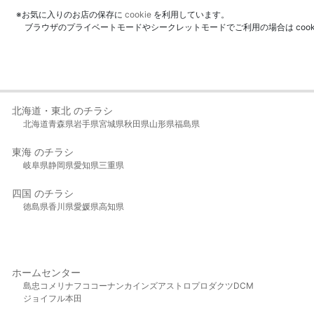
※お気に入りのお店の保存に
cookie
を利用しています。
ブラウザのプライベートモードやシークレットモードでご利用の場合は coo
北海道・東北 のチラシ
北海道
青森県
岩手県
宮城県
秋田県
山形県
福島県
東海 のチラシ
岐阜県
静岡県
愛知県
三重県
四国 のチラシ
徳島県
香川県
愛媛県
高知県
ホームセンター
島忠
コメリ
ナフコ
コーナン
カインズ
アストロプロダクツ
DCM
ジョイフル本田