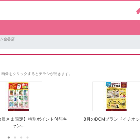
ーム金谷店
。
画像をクリックするとチラシが開きます。
会員さま限定】特別ポイント付与キ
8月のDCMブランドイチオ
ャン…