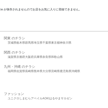
kie が保存されませんのでお店をお気に入りに登録できません。
関東 のチラシ
茨城県
栃木県
群馬県
埼玉県
千葉県
東京都
神奈川県
関西 のチラシ
滋賀県
京都府
大阪府
兵庫県
奈良県
和歌山県
九州・沖縄 のチラシ
福岡県
佐賀県
長崎県
熊本県
大分県
宮崎県
鹿児島県
沖縄県
ファッション
ユニクロ
しまむら
アベイル
AOKI
はるやま
サカゼン