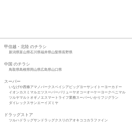
甲信越・北陸 のチラシ
新潟県
富山県
石川県
福井県
山梨県
長野県
中国 のチラシ
鳥取県
島根県
岡山県
広島県
山口県
スーパー
いなげや
西條
アマノパークス
ベイシア
ビッグヨーサン
イトーヨーカドー
イオン
カスミ
マルエツ
スーパーバリュー
ヤオコー
オーケー
ヨークベニマル
ツルヤ
マルト
オギノ
エスマート
ライフ
業務スーパー
いかり
フジグラン
ダイレックス
サンエー
イズミヤ
ドラッグストア
ツルハドラッグ
サンドラッグ
クスリのアオキ
ココカラファイン