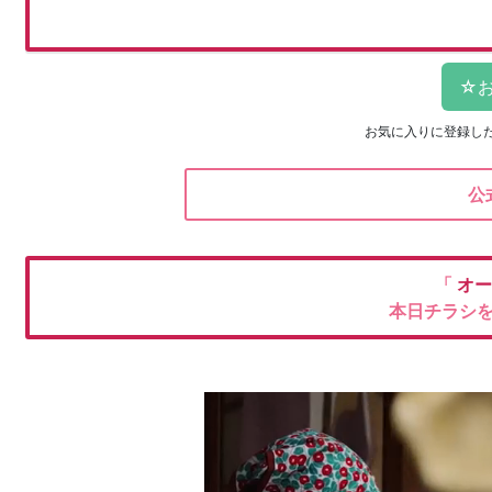
お気に入りに登録し
公
「
オー
本日チラシ