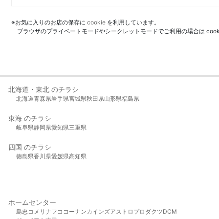
※お気に入りのお店の保存に
cookie
を利用しています。
ブラウザのプライベートモードやシークレットモードでご利用の場合は coo
北海道・東北 のチラシ
北海道
青森県
岩手県
宮城県
秋田県
山形県
福島県
東海 のチラシ
岐阜県
静岡県
愛知県
三重県
四国 のチラシ
徳島県
香川県
愛媛県
高知県
ホームセンター
島忠
コメリ
ナフコ
コーナン
カインズ
アストロプロダクツ
DCM