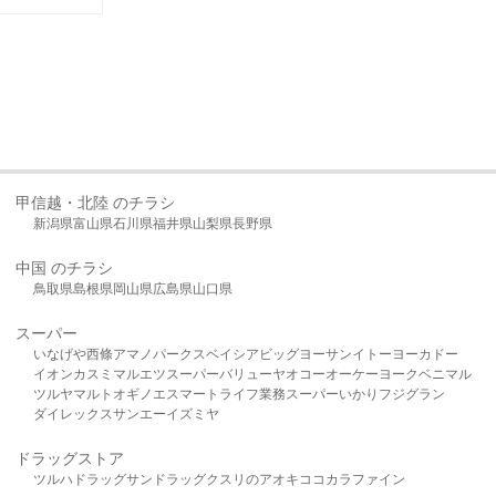
甲信越・北陸 のチラシ
新潟県
富山県
石川県
福井県
山梨県
長野県
中国 のチラシ
鳥取県
島根県
岡山県
広島県
山口県
スーパー
いなげや
西條
アマノパークス
ベイシア
ビッグヨーサン
イトーヨーカドー
イオン
カスミ
マルエツ
スーパーバリュー
ヤオコー
オーケー
ヨークベニマル
ツルヤ
マルト
オギノ
エスマート
ライフ
業務スーパー
いかり
フジグラン
ダイレックス
サンエー
イズミヤ
ドラッグストア
ツルハドラッグ
サンドラッグ
クスリのアオキ
ココカラファイン