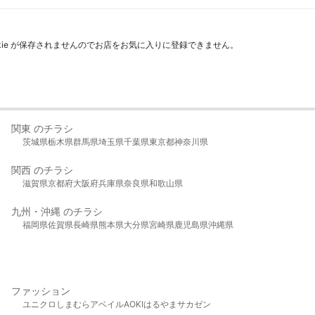
kie が保存されませんのでお店をお気に入りに登録できません。
関東 のチラシ
茨城県
栃木県
群馬県
埼玉県
千葉県
東京都
神奈川県
関西 のチラシ
滋賀県
京都府
大阪府
兵庫県
奈良県
和歌山県
九州・沖縄 のチラシ
福岡県
佐賀県
長崎県
熊本県
大分県
宮崎県
鹿児島県
沖縄県
ファッション
ユニクロ
しまむら
アベイル
AOKI
はるやま
サカゼン