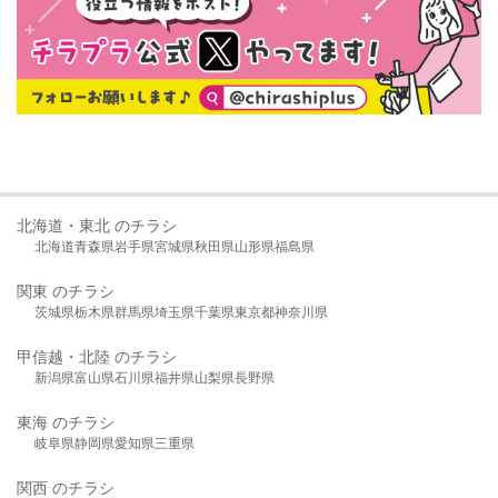
北海道・東北 のチラシ
北海道
青森県
岩手県
宮城県
秋田県
山形県
福島県
関東 のチラシ
茨城県
栃木県
群馬県
埼玉県
千葉県
東京都
神奈川県
甲信越・北陸 のチラシ
新潟県
富山県
石川県
福井県
山梨県
長野県
東海 のチラシ
岐阜県
静岡県
愛知県
三重県
関西 のチラシ