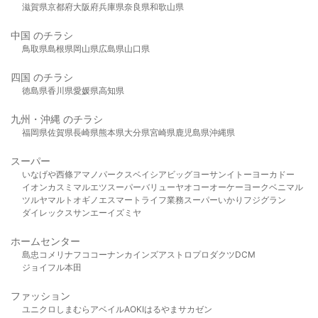
滋賀県
京都府
大阪府
兵庫県
奈良県
和歌山県
中国 のチラシ
鳥取県
島根県
岡山県
広島県
山口県
四国 のチラシ
徳島県
香川県
愛媛県
高知県
九州・沖縄 のチラシ
福岡県
佐賀県
長崎県
熊本県
大分県
宮崎県
鹿児島県
沖縄県
スーパー
いなげや
西條
アマノパークス
ベイシア
ビッグヨーサン
イトーヨーカドー
イオン
カスミ
マルエツ
スーパーバリュー
ヤオコー
オーケー
ヨークベニマル
ツルヤ
マルト
オギノ
エスマート
ライフ
業務スーパー
いかり
フジグラン
ダイレックス
サンエー
イズミヤ
ホームセンター
島忠
コメリ
ナフコ
コーナン
カインズ
アストロプロダクツ
DCM
ジョイフル本田
ファッション
ユニクロ
しまむら
アベイル
AOKI
はるやま
サカゼン