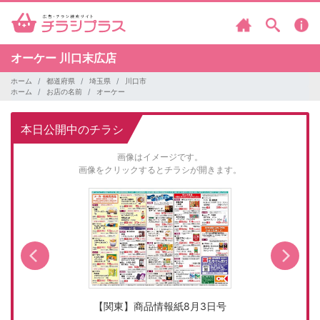
オーケー
川口末広店
ホーム
都道府県
埼玉県
川口市
ホーム
お店の名前
オーケー
本日公開中のチラシ
画像はイメージです。
画像をクリックするとチラシが開きます。
【関東】商品情報紙8月3日号