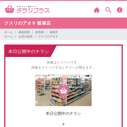
クスリのアオキ
飯塚店
ホーム
都道府県
群馬県
高崎市
ホーム
お店の名前
クスリのアオキ
本日公開中のチラシ
画像はイメージです。
画像をクリックするとチラシが開きます。
本日公開中のチラシ