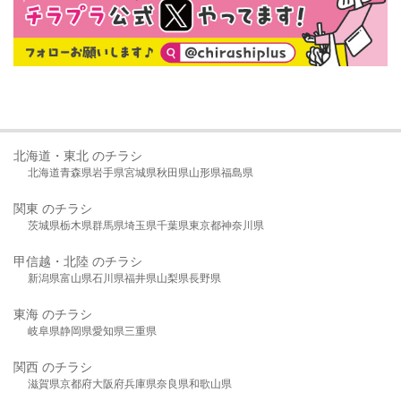
北海道・東北 のチラシ
北海道
青森県
岩手県
宮城県
秋田県
山形県
福島県
関東 のチラシ
茨城県
栃木県
群馬県
埼玉県
千葉県
東京都
神奈川県
甲信越・北陸 のチラシ
新潟県
富山県
石川県
福井県
山梨県
長野県
東海 のチラシ
岐阜県
静岡県
愛知県
三重県
関西 のチラシ
滋賀県
京都府
大阪府
兵庫県
奈良県
和歌山県