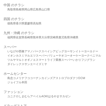
中国 のチラシ
鳥取県
島根県
岡山県
広島県
山口県
四国 のチラシ
徳島県
香川県
愛媛県
高知県
九州・沖縄 のチラシ
福岡県
佐賀県
長崎県
熊本県
大分県
宮崎県
鹿児島県
沖縄県
スーパー
いなげや
西條
アマノパークス
ベイシア
ビッグヨーサン
イトーヨーカドー
イオン
カスミ
マルエツ
スーパーバリュー
ヤオコー
オーケー
ヨークベニマル
ツルヤ
マルト
オギノ
エスマート
ライフ
業務スーパー
いかり
フジグラン
ダイレックス
サンエー
イズミヤ
ホームセンター
島忠
コメリ
ナフコ
コーナン
カインズ
アストロプロダクツ
DCM
ジョイフル本田
ファッション
ユニクロ
しまむら
アベイル
AOKI
はるやま
サカゼン
ドラッグストア