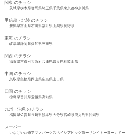
関東 のチラシ
茨城県
栃木県
群馬県
埼玉県
千葉県
東京都
神奈川県
甲信越・北陸 のチラシ
新潟県
富山県
石川県
福井県
山梨県
長野県
東海 のチラシ
岐阜県
静岡県
愛知県
三重県
関西 のチラシ
滋賀県
京都府
大阪府
兵庫県
奈良県
和歌山県
中国 のチラシ
鳥取県
島根県
岡山県
広島県
山口県
四国 のチラシ
徳島県
香川県
愛媛県
高知県
九州・沖縄 のチラシ
福岡県
佐賀県
長崎県
熊本県
大分県
宮崎県
鹿児島県
沖縄県
スーパー
いなげや
西條
アマノパークス
ベイシア
ビッグヨーサン
イトーヨーカドー