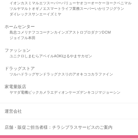
イオン
カスミ
マルエツ
スーパーバリュー
ヤオコー
オーケー
ヨークベニマル
ツルヤ
マルト
オギノ
エスマート
ライフ
業務スーパー
いかり
フジグラン
ダイレックス
サンエー
イズミヤ
ホームセンター
島忠
コメリ
ナフコ
コーナン
カインズ
アストロプロダクツ
DCM
ジョイフル本田
ファッション
ユニクロ
しまむら
アベイル
AOKI
はるやま
サカゼン
ドラッグストア
ツルハドラッグ
サンドラッグ
クスリのアオキ
ココカラファイン
家電量販店
ヤマダ電機
ビックカメラ
エディオン
ケーズデンキ
コジマ
ジョーシン
運営会社
店舗・販促ご担当者様：チラシプラスサービスのご案内