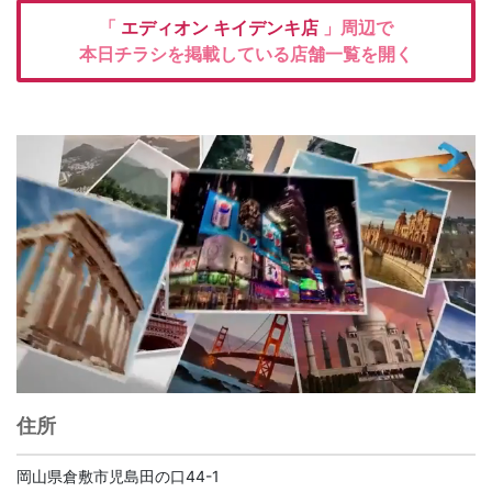
「
エディオン
キイデンキ店
」周辺で
本日チラシを掲載している店舗一覧を開く
住所
岡山県倉敷市児島田の口44-1