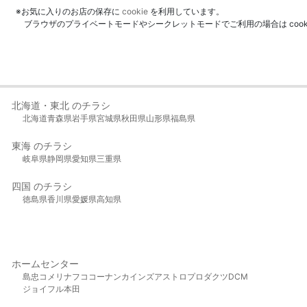
※お気に入りのお店の保存に
cookie
を利用しています。
ブラウザのプライベートモードやシークレットモードでご利用の場合は coo
北海道・東北 のチラシ
北海道
青森県
岩手県
宮城県
秋田県
山形県
福島県
東海 のチラシ
岐阜県
静岡県
愛知県
三重県
四国 のチラシ
徳島県
香川県
愛媛県
高知県
ホームセンター
島忠
コメリ
ナフコ
コーナン
カインズ
アストロプロダクツ
DCM
ジョイフル本田