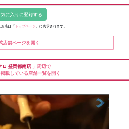
たお店は
「
トップページ
」に表示されます。
式店舗ページを開く
クロ
盛岡都南店
」周辺で
を掲載している店舗一覧を開く