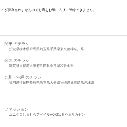
kie が保存されませんのでお店をお気に入りに登録できません。
関東 のチラシ
茨城県
栃木県
群馬県
埼玉県
千葉県
東京都
神奈川県
関西 のチラシ
滋賀県
京都府
大阪府
兵庫県
奈良県
和歌山県
九州・沖縄 のチラシ
福岡県
佐賀県
長崎県
熊本県
大分県
宮崎県
鹿児島県
沖縄県
ファッション
ユニクロ
しまむら
アベイル
AOKI
はるやま
サカゼン