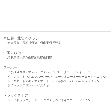
甲信越・北陸 のチラシ
新潟県
富山県
石川県
福井県
山梨県
長野県
中国 のチラシ
鳥取県
島根県
岡山県
広島県
山口県
スーパー
いなげや
西條
アマノパークス
ベイシア
ビッグヨーサン
イトーヨーカドー
イオン
カスミ
マルエツ
スーパーバリュー
ヤオコー
オーケー
ヨークベニマル
ツルヤ
マルト
オギノ
エスマート
ライフ
業務スーパー
いかり
フジグラン
ダイレックス
サンエー
イズミヤ
ドラッグストア
ツルハドラッグ
サンドラッグ
クスリのアオキ
ココカラファイン