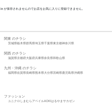
kie が保存されませんのでお店をお気に入りに登録できません。
関東 のチラシ
茨城県
栃木県
群馬県
埼玉県
千葉県
東京都
神奈川県
関西 のチラシ
滋賀県
京都府
大阪府
兵庫県
奈良県
和歌山県
九州・沖縄 のチラシ
福岡県
佐賀県
長崎県
熊本県
大分県
宮崎県
鹿児島県
沖縄県
ファッション
ユニクロ
しまむら
アベイル
AOKI
はるやま
サカゼン