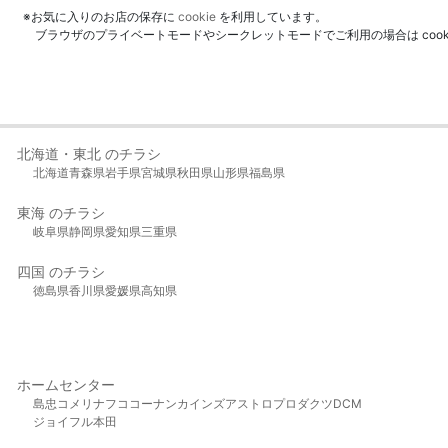
※お気に入りのお店の保存に
cookie
を利用しています。
ブラウザのプライベートモードやシークレットモードでご利用の場合は coo
北海道・東北 のチラシ
北海道
青森県
岩手県
宮城県
秋田県
山形県
福島県
東海 のチラシ
岐阜県
静岡県
愛知県
三重県
四国 のチラシ
徳島県
香川県
愛媛県
高知県
ホームセンター
島忠
コメリ
ナフコ
コーナン
カインズ
アストロプロダクツ
DCM
ジョイフル本田