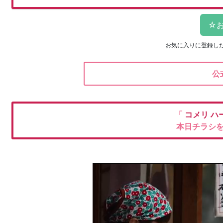
お気に入りに登録し
公
「
コメリ
ハ
本日チラシ