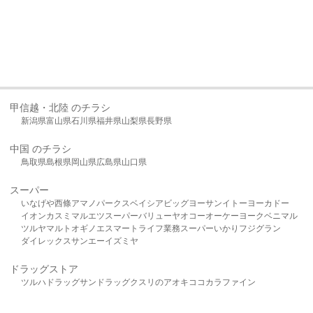
甲信越・北陸 のチラシ
新潟県
富山県
石川県
福井県
山梨県
長野県
中国 のチラシ
鳥取県
島根県
岡山県
広島県
山口県
スーパー
いなげや
西條
アマノパークス
ベイシア
ビッグヨーサン
イトーヨーカドー
イオン
カスミ
マルエツ
スーパーバリュー
ヤオコー
オーケー
ヨークベニマル
ツルヤ
マルト
オギノ
エスマート
ライフ
業務スーパー
いかり
フジグラン
ダイレックス
サンエー
イズミヤ
ドラッグストア
ツルハドラッグ
サンドラッグ
クスリのアオキ
ココカラファイン