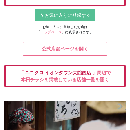
お気に入りに登録したお店は
「
トップページ
」に表示されます。
公式店舗ページを開く
「
ユニクロ
イオンタウン大館西店
」周辺で
本日チラシを掲載している店舗一覧を開く