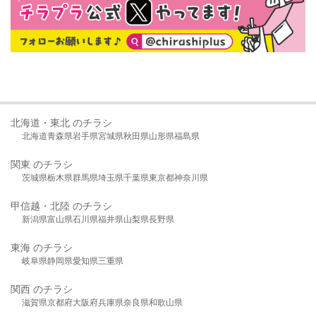
北海道・東北 のチラシ
北海道
青森県
岩手県
宮城県
秋田県
山形県
福島県
関東 のチラシ
茨城県
栃木県
群馬県
埼玉県
千葉県
東京都
神奈川県
甲信越・北陸 のチラシ
新潟県
富山県
石川県
福井県
山梨県
長野県
東海 のチラシ
岐阜県
静岡県
愛知県
三重県
関西 のチラシ
滋賀県
京都府
大阪府
兵庫県
奈良県
和歌山県