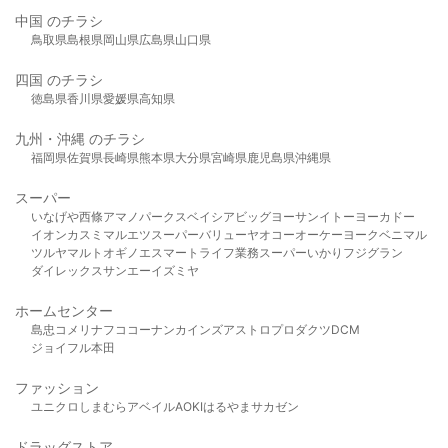
中国 のチラシ
鳥取県
島根県
岡山県
広島県
山口県
四国 のチラシ
徳島県
香川県
愛媛県
高知県
九州・沖縄 のチラシ
福岡県
佐賀県
長崎県
熊本県
大分県
宮崎県
鹿児島県
沖縄県
スーパー
いなげや
西條
アマノパークス
ベイシア
ビッグヨーサン
イトーヨーカドー
イオン
カスミ
マルエツ
スーパーバリュー
ヤオコー
オーケー
ヨークベニマル
ツルヤ
マルト
オギノ
エスマート
ライフ
業務スーパー
いかり
フジグラン
ダイレックス
サンエー
イズミヤ
ホームセンター
島忠
コメリ
ナフコ
コーナン
カインズ
アストロプロダクツ
DCM
ジョイフル本田
ファッション
ユニクロ
しまむら
アベイル
AOKI
はるやま
サカゼン
ドラッグストア