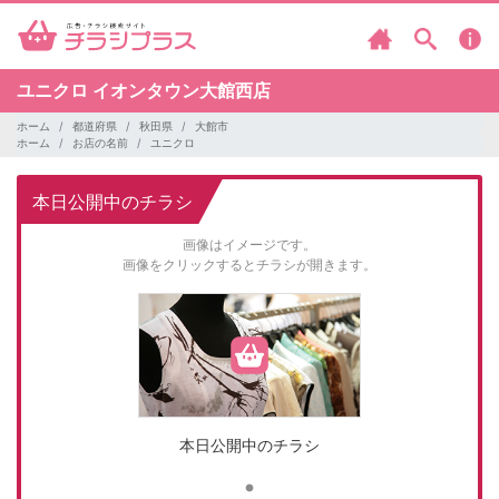
ユニクロ
イオンタウン大館西店
ホーム
都道府県
秋田県
大館市
ホーム
お店の名前
ユニクロ
本日公開中のチラシ
画像はイメージです。
画像をクリックするとチラシが開きます。
本日公開中のチラシ