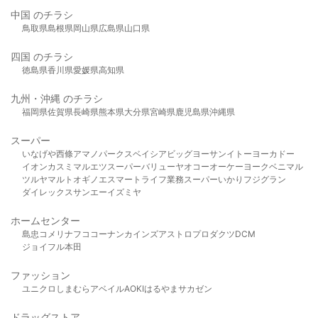
中国 のチラシ
鳥取県
島根県
岡山県
広島県
山口県
四国 のチラシ
徳島県
香川県
愛媛県
高知県
九州・沖縄 のチラシ
福岡県
佐賀県
長崎県
熊本県
大分県
宮崎県
鹿児島県
沖縄県
スーパー
いなげや
西條
アマノパークス
ベイシア
ビッグヨーサン
イトーヨーカドー
イオン
カスミ
マルエツ
スーパーバリュー
ヤオコー
オーケー
ヨークベニマル
ツルヤ
マルト
オギノ
エスマート
ライフ
業務スーパー
いかり
フジグラン
ダイレックス
サンエー
イズミヤ
ホームセンター
島忠
コメリ
ナフコ
コーナン
カインズ
アストロプロダクツ
DCM
ジョイフル本田
ファッション
ユニクロ
しまむら
アベイル
AOKI
はるやま
サカゼン
ドラッグストア