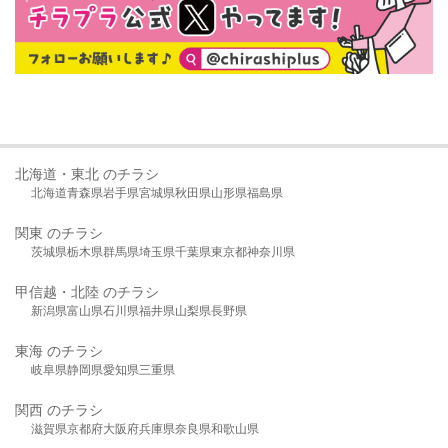
北海道・東北 のチラシ
北海道
青森県
岩手県
宮城県
秋田県
山形県
福島県
関東 のチラシ
茨城県
栃木県
群馬県
埼玉県
千葉県
東京都
神奈川県
甲信越・北陸 のチラシ
新潟県
富山県
石川県
福井県
山梨県
長野県
東海 のチラシ
岐阜県
静岡県
愛知県
三重県
関西 のチラシ
滋賀県
京都府
大阪府
兵庫県
奈良県
和歌山県