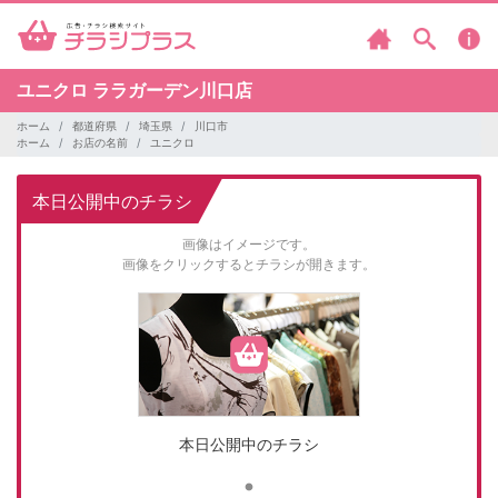
ユニクロ
ララガーデン川口店
ホーム
都道府県
埼玉県
川口市
ホーム
お店の名前
ユニクロ
本日公開中のチラシ
画像はイメージです。
画像をクリックするとチラシが開きます。
本日公開中のチラシ