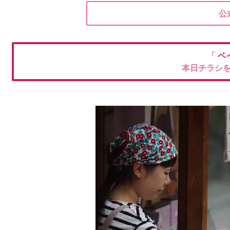
公
「
ベ
本日チラシ