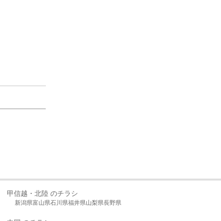
甲信越・北陸 のチラシ
新潟県
富山県
石川県
福井県
山梨県
長野県