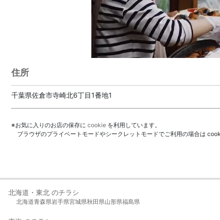
住所
千葉県佐倉市寺崎北6丁目1番地1
※お気に入りのお店の保存に
cookie
を利用しています。
ブラウザのプライベートモードやシークレットモードでご利用の場合は coo
北海道・東北 のチラシ
北海道
青森県
岩手県
宮城県
秋田県
山形県
福島県