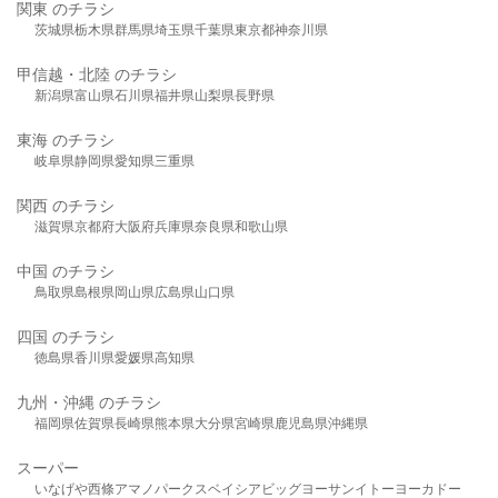
関東 のチラシ
茨城県
栃木県
群馬県
埼玉県
千葉県
東京都
神奈川県
甲信越・北陸 のチラシ
新潟県
富山県
石川県
福井県
山梨県
長野県
東海 のチラシ
岐阜県
静岡県
愛知県
三重県
関西 のチラシ
滋賀県
京都府
大阪府
兵庫県
奈良県
和歌山県
中国 のチラシ
鳥取県
島根県
岡山県
広島県
山口県
四国 のチラシ
徳島県
香川県
愛媛県
高知県
九州・沖縄 のチラシ
福岡県
佐賀県
長崎県
熊本県
大分県
宮崎県
鹿児島県
沖縄県
スーパー
いなげや
西條
アマノパークス
ベイシア
ビッグヨーサン
イトーヨーカドー