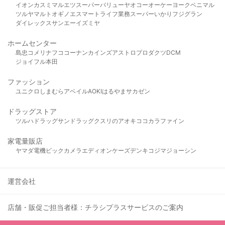
イオン
カスミ
マルエツ
スーパーバリュー
ヤオコー
オーケー
ヨークベニマル
ツルヤ
マルト
オギノ
エスマート
ライフ
業務スーパー
いかり
フジグラン
ダイレックス
サンエー
イズミヤ
ホームセンター
島忠
コメリ
ナフコ
コーナン
カインズ
アストロプロダクツ
DCM
ジョイフル本田
ファッション
ユニクロ
しまむら
アベイル
AOKI
はるやま
サカゼン
ドラッグストア
ツルハドラッグ
サンドラッグ
クスリのアオキ
ココカラファイン
家電量販店
ヤマダ電機
ビックカメラ
エディオン
ケーズデンキ
コジマ
ジョーシン
運営会社
店舗・販促ご担当者様：チラシプラスサービスのご案内