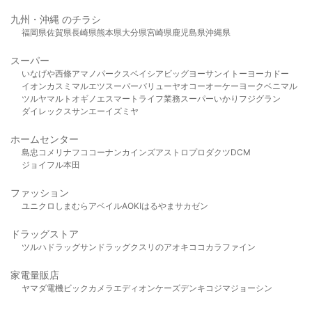
九州・沖縄 のチラシ
福岡県
佐賀県
長崎県
熊本県
大分県
宮崎県
鹿児島県
沖縄県
スーパー
いなげや
西條
アマノパークス
ベイシア
ビッグヨーサン
イトーヨーカドー
イオン
カスミ
マルエツ
スーパーバリュー
ヤオコー
オーケー
ヨークベニマル
ツルヤ
マルト
オギノ
エスマート
ライフ
業務スーパー
いかり
フジグラン
ダイレックス
サンエー
イズミヤ
ホームセンター
島忠
コメリ
ナフコ
コーナン
カインズ
アストロプロダクツ
DCM
ジョイフル本田
ファッション
ユニクロ
しまむら
アベイル
AOKI
はるやま
サカゼン
ドラッグストア
ツルハドラッグ
サンドラッグ
クスリのアオキ
ココカラファイン
家電量販店
ヤマダ電機
ビックカメラ
エディオン
ケーズデンキ
コジマ
ジョーシン