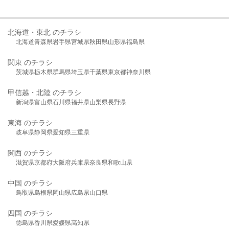
北海道・東北 のチラシ
北海道
青森県
岩手県
宮城県
秋田県
山形県
福島県
関東 のチラシ
茨城県
栃木県
群馬県
埼玉県
千葉県
東京都
神奈川県
甲信越・北陸 のチラシ
新潟県
富山県
石川県
福井県
山梨県
長野県
東海 のチラシ
岐阜県
静岡県
愛知県
三重県
関西 のチラシ
滋賀県
京都府
大阪府
兵庫県
奈良県
和歌山県
中国 のチラシ
鳥取県
島根県
岡山県
広島県
山口県
四国 のチラシ
徳島県
香川県
愛媛県
高知県