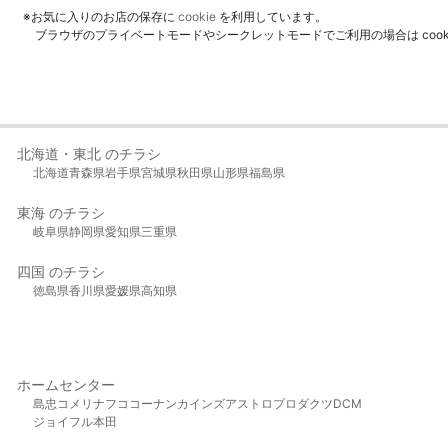
※お気に入りのお店の保存に
cookie
を利用しています。
ブラウザのプライベートモードやシークレットモードでご利用の場合は coo
北海道・東北 のチラシ
北海道
青森県
岩手県
宮城県
秋田県
山形県
福島県
東海 のチラシ
岐阜県
静岡県
愛知県
三重県
四国 のチラシ
徳島県
香川県
愛媛県
高知県
ホームセンター
島忠
コメリ
ナフコ
コーナン
カインズ
アストロプロダクツ
DCM
ジョイフル本田