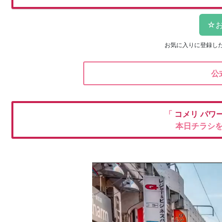
お気に入りに登録し
公
「
コメリ
パワ
本日チラシ