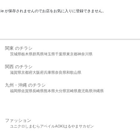
kie が保存されませんのでお店をお気に入りに登録できません。
関東 のチラシ
茨城県
栃木県
群馬県
埼玉県
千葉県
東京都
神奈川県
関西 のチラシ
滋賀県
京都府
大阪府
兵庫県
奈良県
和歌山県
九州・沖縄 のチラシ
福岡県
佐賀県
長崎県
熊本県
大分県
宮崎県
鹿児島県
沖縄県
ファッション
ユニクロ
しまむら
アベイル
AOKI
はるやま
サカゼン