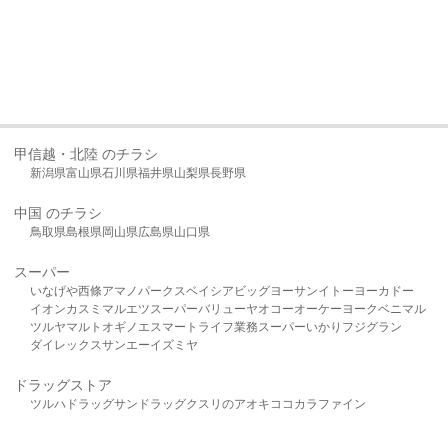
甲信越・北陸 のチラシ
新潟県
富山県
石川県
福井県
山梨県
長野県
中国 のチラシ
鳥取県
島根県
岡山県
広島県
山口県
スーパー
いなげや
西條
アマノパークス
ベイシア
ビッグヨーサン
イトーヨーカドー
イオン
カスミ
マルエツ
スーパーバリュー
ヤオコー
オーケー
ヨークベニマル
ツルヤ
マルト
オギノ
エスマート
ライフ
業務スーパー
いかり
フジグラン
ダイレックス
サンエー
イズミヤ
ドラッグストア
ツルハドラッグ
サンドラッグ
クスリのアオキ
ココカラファイン