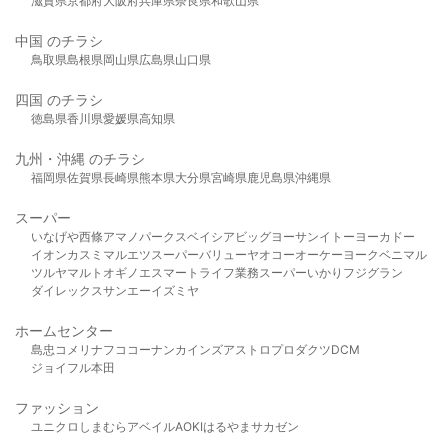
滋賀県
京都府
大阪府
兵庫県
奈良県
和歌山県
中国 のチラシ
鳥取県
島根県
岡山県
広島県
山口県
四国 のチラシ
徳島県
香川県
愛媛県
高知県
九州・沖縄 のチラシ
福岡県
佐賀県
長崎県
熊本県
大分県
宮崎県
鹿児島県
沖縄県
スーパー
いなげや
西條
アマノパークス
ベイシア
ビッグヨーサン
イトーヨーカドー
イオン
カスミ
マルエツ
スーパーバリュー
ヤオコー
オーケー
ヨークベニマル
ツルヤ
マルト
オギノ
エスマート
ライフ
業務スーパー
いかり
フジグラン
ダイレックス
サンエー
イズミヤ
ホームセンター
島忠
コメリ
ナフコ
コーナン
カインズ
アストロプロダクツ
DCM
ジョイフル本田
ファッション
ユニクロ
しまむら
アベイル
AOKI
はるやま
サカゼン