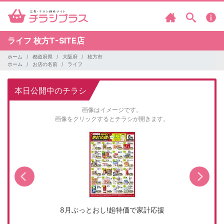
ライフ
枚方T-SITE店
ホーム
都道府県
大阪府
枚方市
ホーム
お店の名前
ライフ
本日公開中のチラシ
画像はイメージです。
画像をクリックするとチラシが開きます。
8月ぶっとおし!超特価で家計応援