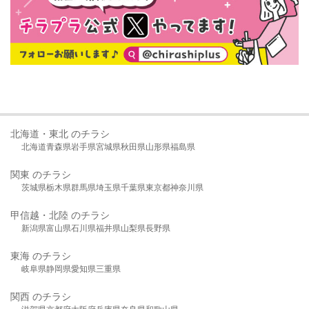
北海道・東北 のチラシ
北海道
青森県
岩手県
宮城県
秋田県
山形県
福島県
関東 のチラシ
茨城県
栃木県
群馬県
埼玉県
千葉県
東京都
神奈川県
甲信越・北陸 のチラシ
新潟県
富山県
石川県
福井県
山梨県
長野県
東海 のチラシ
岐阜県
静岡県
愛知県
三重県
関西 のチラシ