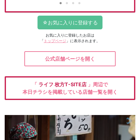
お気に入りに登録したお店は
「
トップページ
」に表示されます。
公式店舗ページを開く
「
ライフ
枚方T-SITE店
」周辺で
本日チラシを掲載している店舗一覧を開く