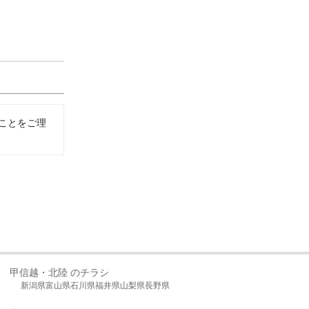
ことをご理
甲信越・北陸 のチラシ
新潟県
富山県
石川県
福井県
山梨県
長野県