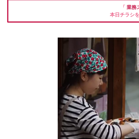
「
業務
本日チラシ