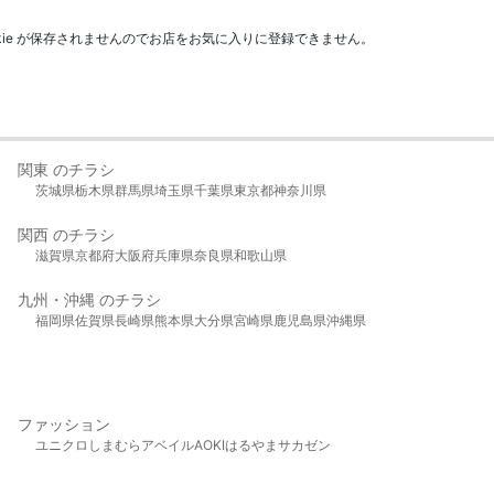
kie が保存されませんのでお店をお気に入りに登録できません。
関東 のチラシ
茨城県
栃木県
群馬県
埼玉県
千葉県
東京都
神奈川県
関西 のチラシ
滋賀県
京都府
大阪府
兵庫県
奈良県
和歌山県
九州・沖縄 のチラシ
福岡県
佐賀県
長崎県
熊本県
大分県
宮崎県
鹿児島県
沖縄県
ファッション
ユニクロ
しまむら
アベイル
AOKI
はるやま
サカゼン