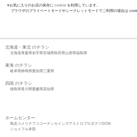
※お気に入りのお店の保存に
cookie
を利用しています。
ブラウザのプライベートモードやシークレットモードでご利用の場合は coo
北海道・東北 のチラシ
北海道
青森県
岩手県
宮城県
秋田県
山形県
福島県
東海 のチラシ
岐阜県
静岡県
愛知県
三重県
四国 のチラシ
徳島県
香川県
愛媛県
高知県
ホームセンター
島忠
コメリ
ナフコ
コーナン
カインズ
アストロプロダクツ
DCM
ジョイフル本田