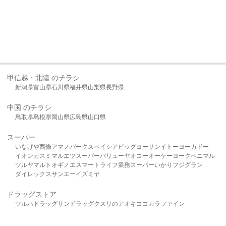
甲信越・北陸 のチラシ
新潟県
富山県
石川県
福井県
山梨県
長野県
中国 のチラシ
鳥取県
島根県
岡山県
広島県
山口県
スーパー
いなげや
西條
アマノパークス
ベイシア
ビッグヨーサン
イトーヨーカドー
イオン
カスミ
マルエツ
スーパーバリュー
ヤオコー
オーケー
ヨークベニマル
ツルヤ
マルト
オギノ
エスマート
ライフ
業務スーパー
いかり
フジグラン
ダイレックス
サンエー
イズミヤ
ドラッグストア
ツルハドラッグ
サンドラッグ
クスリのアオキ
ココカラファイン