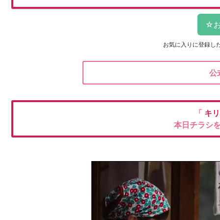
お気に入りに登録し
公
「
キリ
本日チラシ