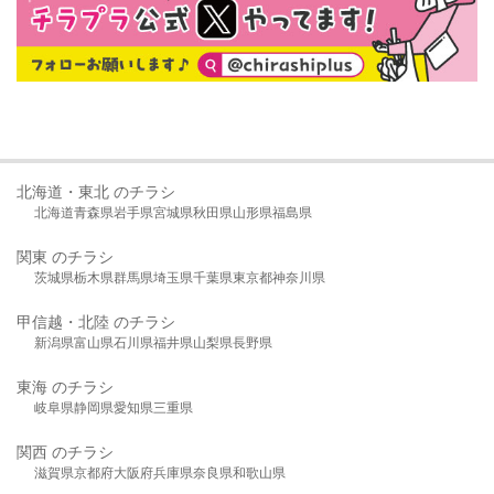
北海道・東北 のチラシ
北海道
青森県
岩手県
宮城県
秋田県
山形県
福島県
関東 のチラシ
茨城県
栃木県
群馬県
埼玉県
千葉県
東京都
神奈川県
甲信越・北陸 のチラシ
新潟県
富山県
石川県
福井県
山梨県
長野県
東海 のチラシ
岐阜県
静岡県
愛知県
三重県
関西 のチラシ
滋賀県
京都府
大阪府
兵庫県
奈良県
和歌山県