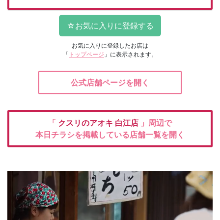
お気に入りに登録したお店は
「
トップページ
」に表示されます。
公式店舗ページを開く
「
クスリのアオキ
白江店
」周辺で
本日チラシを掲載している店舗一覧を開く