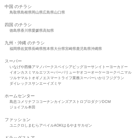
中国 のチラシ
鳥取県
島根県
岡山県
広島県
山口県
四国 のチラシ
徳島県
香川県
愛媛県
高知県
九州・沖縄 のチラシ
福岡県
佐賀県
長崎県
熊本県
大分県
宮崎県
鹿児島県
沖縄県
スーパー
いなげや
西條
アマノパークス
ベイシア
ビッグヨーサン
イトーヨーカドー
イオン
カスミ
マルエツ
スーパーバリュー
ヤオコー
オーケー
ヨークベニマル
ツルヤ
マルト
オギノ
エスマート
ライフ
業務スーパー
いかり
フジグラン
ダイレックス
サンエー
イズミヤ
ホームセンター
島忠
コメリ
ナフコ
コーナン
カインズ
アストロプロダクツ
DCM
ジョイフル本田
ファッション
ユニクロ
しまむら
アベイル
AOKI
はるやま
サカゼン
ドラッグストア