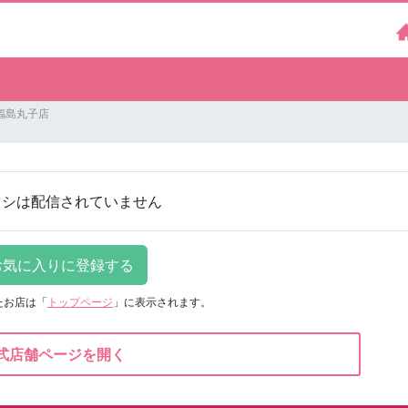
福島丸子店
ラシは配信されていません
たお店は
「
トップページ
」に表示されます。
式店舗ページを開く