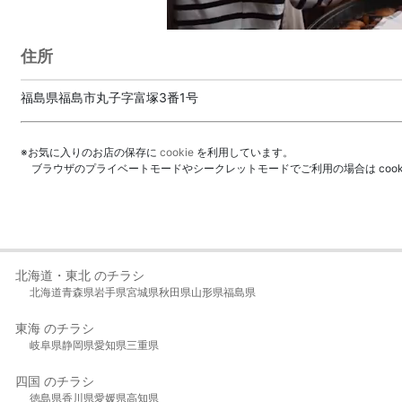
住所
福島県福島市丸子字富塚3番1号
※お気に入りのお店の保存に
cookie
を利用しています。
ブラウザのプライベートモードやシークレットモードでご利用の場合は coo
北海道・東北 のチラシ
北海道
青森県
岩手県
宮城県
秋田県
山形県
福島県
東海 のチラシ
岐阜県
静岡県
愛知県
三重県
四国 のチラシ
徳島県
香川県
愛媛県
高知県