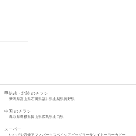
甲信越・北陸 のチラシ
新潟県
富山県
石川県
福井県
山梨県
長野県
中国 のチラシ
鳥取県
島根県
岡山県
広島県
山口県
スーパー
いなげや
西條
アマノパークス
ベイシア
ビッグヨーサン
イトーヨーカドー