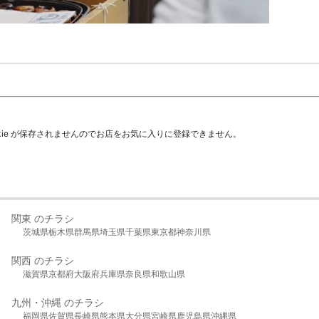
kie が保存されませんのでお店をお気に入りに登録できません。
関東 のチラシ
茨城県
栃木県
群馬県
埼玉県
千葉県
東京都
神奈川県
関西 のチラシ
滋賀県
京都府
大阪府
兵庫県
奈良県
和歌山県
九州・沖縄 のチラシ
福岡県
佐賀県
長崎県
熊本県
大分県
宮崎県
鹿児島県
沖縄県