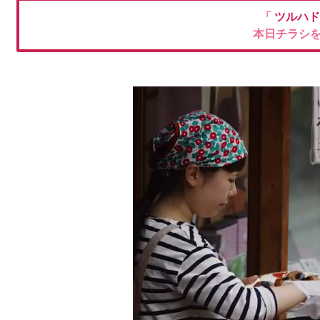
「
ツルハ
本日チラシ