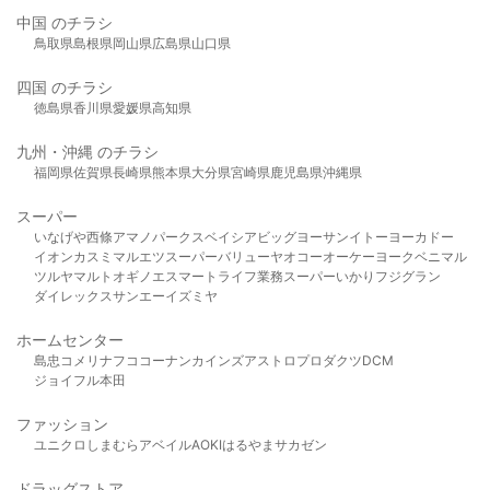
中国 のチラシ
鳥取県
島根県
岡山県
広島県
山口県
四国 のチラシ
徳島県
香川県
愛媛県
高知県
九州・沖縄 のチラシ
福岡県
佐賀県
長崎県
熊本県
大分県
宮崎県
鹿児島県
沖縄県
スーパー
いなげや
西條
アマノパークス
ベイシア
ビッグヨーサン
イトーヨーカドー
イオン
カスミ
マルエツ
スーパーバリュー
ヤオコー
オーケー
ヨークベニマル
ツルヤ
マルト
オギノ
エスマート
ライフ
業務スーパー
いかり
フジグラン
ダイレックス
サンエー
イズミヤ
ホームセンター
島忠
コメリ
ナフコ
コーナン
カインズ
アストロプロダクツ
DCM
ジョイフル本田
ファッション
ユニクロ
しまむら
アベイル
AOKI
はるやま
サカゼン
ドラッグストア