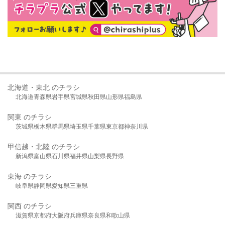
北海道・東北 のチラシ
北海道
青森県
岩手県
宮城県
秋田県
山形県
福島県
関東 のチラシ
茨城県
栃木県
群馬県
埼玉県
千葉県
東京都
神奈川県
甲信越・北陸 のチラシ
新潟県
富山県
石川県
福井県
山梨県
長野県
東海 のチラシ
岐阜県
静岡県
愛知県
三重県
関西 のチラシ
滋賀県
京都府
大阪府
兵庫県
奈良県
和歌山県