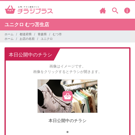
ユニクロ
むつ苫生店
ホーム
都道府県
青森県
むつ市
ホーム
お店の名前
ユニクロ
本日公開中のチラシ
画像はイメージです。
画像をクリックするとチラシが開きます。
本日公開中のチラシ