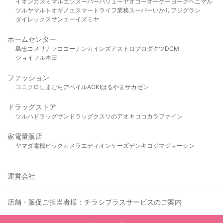
イオン
カスミ
マルエツ
スーパーバリュー
ヤオコー
オーケー
ヨークベニマル
ツルヤ
マルト
オギノ
エスマート
ライフ
業務スーパー
いかり
フジグラン
ダイレックス
サンエー
イズミヤ
ホームセンター
島忠
コメリ
ナフコ
コーナン
カインズ
アストロプロダクツ
DCM
ジョイフル本田
ファッション
ユニクロ
しまむら
アベイル
AOKI
はるやま
サカゼン
ドラッグストア
ツルハドラッグ
サンドラッグ
クスリのアオキ
ココカラファイン
家電量販店
ヤマダ電機
ビックカメラ
エディオン
ケーズデンキ
コジマ
ジョーシン
運営会社
店舗・販促ご担当者様：チラシプラスサービスのご案内