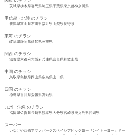
関東 のチラシ
茨城県
栃木県
群馬県
埼玉県
千葉県
東京都
神奈川県
甲信越・北陸 のチラシ
新潟県
富山県
石川県
福井県
山梨県
長野県
東海 のチラシ
岐阜県
静岡県
愛知県
三重県
関西 のチラシ
滋賀県
京都府
大阪府
兵庫県
奈良県
和歌山県
中国 のチラシ
鳥取県
島根県
岡山県
広島県
山口県
四国 のチラシ
徳島県
香川県
愛媛県
高知県
九州・沖縄 のチラシ
福岡県
佐賀県
長崎県
熊本県
大分県
宮崎県
鹿児島県
沖縄県
スーパー
いなげや
西條
アマノパークス
ベイシア
ビッグヨーサン
イトーヨーカドー