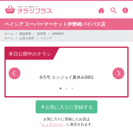
ベイシア
スーパーマーケット伊勢崎バイパス店
ホーム
都道府県
群馬県
伊勢崎市
ホーム
お店の名前
ベイシア
本日公開中のチラシ
8/5号 エンジョイ夏休みBBQ
お気に入りに登録したお店は
「
トップページ
」に表示されます。