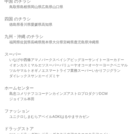
中国 のチラシ
鳥取県
島根県
岡山県
広島県
山口県
四国 のチラシ
徳島県
香川県
愛媛県
高知県
九州・沖縄 のチラシ
福岡県
佐賀県
長崎県
熊本県
大分県
宮崎県
鹿児島県
沖縄県
スーパー
いなげや
西條
アマノパークス
ベイシア
ビッグヨーサン
イトーヨーカドー
イオン
カスミ
マルエツ
スーパーバリュー
ヤオコー
オーケー
ヨークベニマル
ツルヤ
マルト
オギノ
エスマート
ライフ
業務スーパー
いかり
フジグラン
ダイレックス
サンエー
イズミヤ
ホームセンター
島忠
コメリ
ナフコ
コーナン
カインズ
アストロプロダクツ
DCM
ジョイフル本田
ファッション
ユニクロ
しまむら
アベイル
AOKI
はるやま
サカゼン
ドラッグストア