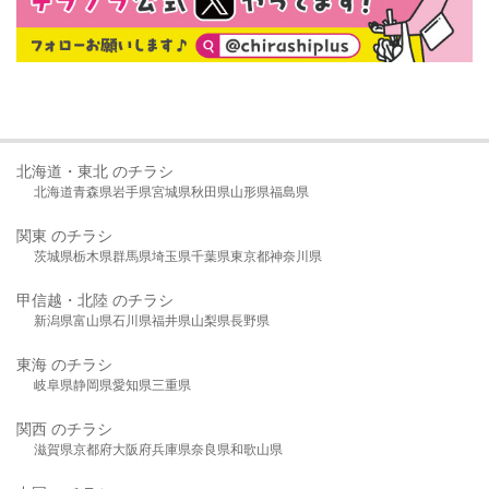
北海道・東北 のチラシ
北海道
青森県
岩手県
宮城県
秋田県
山形県
福島県
関東 のチラシ
茨城県
栃木県
群馬県
埼玉県
千葉県
東京都
神奈川県
甲信越・北陸 のチラシ
新潟県
富山県
石川県
福井県
山梨県
長野県
東海 のチラシ
岐阜県
静岡県
愛知県
三重県
関西 のチラシ
滋賀県
京都府
大阪府
兵庫県
奈良県
和歌山県