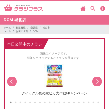
DCM
城北店
ホーム
都道府県
愛媛県
松山市
ホーム
お店の名前
DCM
本日公開中のチラシ
画像はイメージです。
画像をクリックするとチラシが開きます。
クイックル夏の家ピカ大作戦!キャンペーン