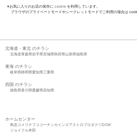
※お気に入りのお店の保存に
cookie
を利用しています。
ブラウザのプライベートモードやシークレットモードでご利用の場合は coo
北海道・東北 のチラシ
北海道
青森県
岩手県
宮城県
秋田県
山形県
福島県
東海 のチラシ
岐阜県
静岡県
愛知県
三重県
四国 のチラシ
徳島県
香川県
愛媛県
高知県
ホームセンター
島忠
コメリ
ナフコ
コーナン
カインズ
アストロプロダクツ
DCM
ジョイフル本田