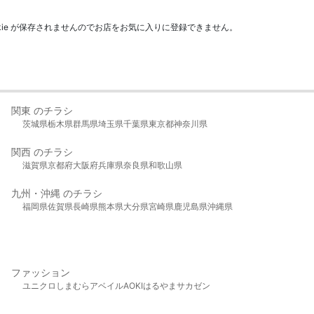
kie が保存されませんのでお店をお気に入りに登録できません。
関東 のチラシ
茨城県
栃木県
群馬県
埼玉県
千葉県
東京都
神奈川県
関西 のチラシ
滋賀県
京都府
大阪府
兵庫県
奈良県
和歌山県
九州・沖縄 のチラシ
福岡県
佐賀県
長崎県
熊本県
大分県
宮崎県
鹿児島県
沖縄県
ファッション
ユニクロ
しまむら
アベイル
AOKI
はるやま
サカゼン