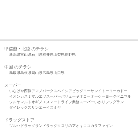
甲信越・北陸 のチラシ
新潟県
富山県
石川県
福井県
山梨県
長野県
中国 のチラシ
鳥取県
島根県
岡山県
広島県
山口県
スーパー
いなげや
西條
アマノパークス
ベイシア
ビッグヨーサン
イトーヨーカドー
イオン
カスミ
マルエツ
スーパーバリュー
ヤオコー
オーケー
ヨークベニマル
ツルヤ
マルト
オギノ
エスマート
ライフ
業務スーパー
いかり
フジグラン
ダイレックス
サンエー
イズミヤ
ドラッグストア
ツルハドラッグ
サンドラッグ
クスリのアオキ
ココカラファイン