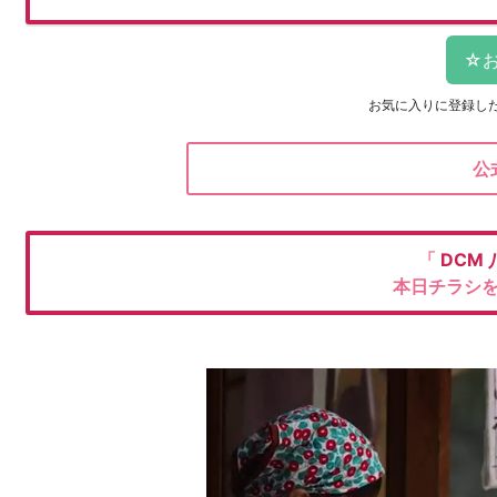
お気に入りに登録し
公
「
DCM
本日チラシ