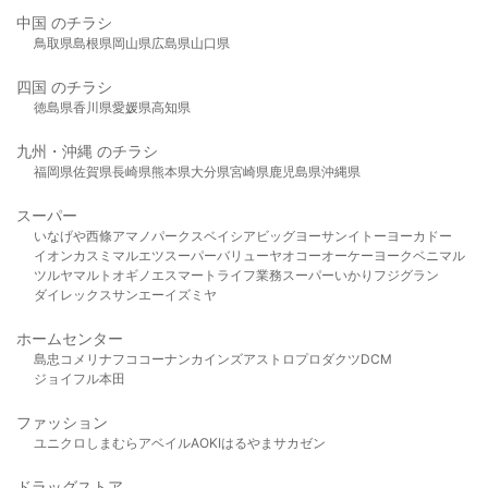
中国 のチラシ
鳥取県
島根県
岡山県
広島県
山口県
四国 のチラシ
徳島県
香川県
愛媛県
高知県
九州・沖縄 のチラシ
福岡県
佐賀県
長崎県
熊本県
大分県
宮崎県
鹿児島県
沖縄県
スーパー
いなげや
西條
アマノパークス
ベイシア
ビッグヨーサン
イトーヨーカドー
イオン
カスミ
マルエツ
スーパーバリュー
ヤオコー
オーケー
ヨークベニマル
ツルヤ
マルト
オギノ
エスマート
ライフ
業務スーパー
いかり
フジグラン
ダイレックス
サンエー
イズミヤ
ホームセンター
島忠
コメリ
ナフコ
コーナン
カインズ
アストロプロダクツ
DCM
ジョイフル本田
ファッション
ユニクロ
しまむら
アベイル
AOKI
はるやま
サカゼン
ドラッグストア