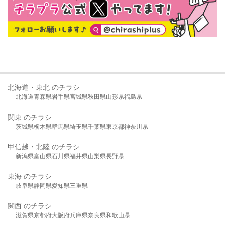
北海道・東北 のチラシ
北海道
青森県
岩手県
宮城県
秋田県
山形県
福島県
関東 のチラシ
茨城県
栃木県
群馬県
埼玉県
千葉県
東京都
神奈川県
甲信越・北陸 のチラシ
新潟県
富山県
石川県
福井県
山梨県
長野県
東海 のチラシ
岐阜県
静岡県
愛知県
三重県
関西 のチラシ
滋賀県
京都府
大阪府
兵庫県
奈良県
和歌山県