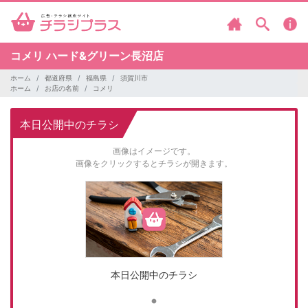
コメリ
ハード&グリーン長沼店
ホーム
都道府県
福島県
須賀川市
ホーム
お店の名前
コメリ
本日公開中のチラシ
画像はイメージです。
画像をクリックするとチラシが開きます。
本日公開中のチラシ