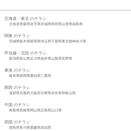
北海道・東北 のチラシ
北海道
青森県
岩手県
宮城県
秋田県
山形県
福島県
関東 のチラシ
茨城県
栃木県
群馬県
埼玉県
千葉県
東京都
神奈川県
甲信越・北陸 のチラシ
新潟県
富山県
石川県
福井県
山梨県
長野県
東海 のチラシ
岐阜県
静岡県
愛知県
三重県
関西 のチラシ
滋賀県
京都府
大阪府
兵庫県
奈良県
和歌山県
中国 のチラシ
鳥取県
島根県
岡山県
広島県
山口県
四国 のチラシ
徳島県
香川県
愛媛県
高知県