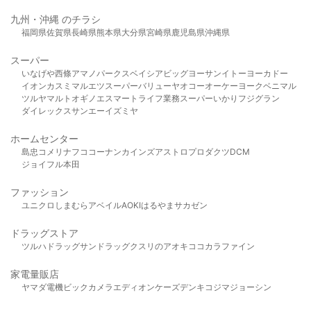
九州・沖縄 のチラシ
福岡県
佐賀県
長崎県
熊本県
大分県
宮崎県
鹿児島県
沖縄県
スーパー
いなげや
西條
アマノパークス
ベイシア
ビッグヨーサン
イトーヨーカドー
イオン
カスミ
マルエツ
スーパーバリュー
ヤオコー
オーケー
ヨークベニマル
ツルヤ
マルト
オギノ
エスマート
ライフ
業務スーパー
いかり
フジグラン
ダイレックス
サンエー
イズミヤ
ホームセンター
島忠
コメリ
ナフコ
コーナン
カインズ
アストロプロダクツ
DCM
ジョイフル本田
ファッション
ユニクロ
しまむら
アベイル
AOKI
はるやま
サカゼン
ドラッグストア
ツルハドラッグ
サンドラッグ
クスリのアオキ
ココカラファイン
家電量販店
ヤマダ電機
ビックカメラ
エディオン
ケーズデンキ
コジマ
ジョーシン