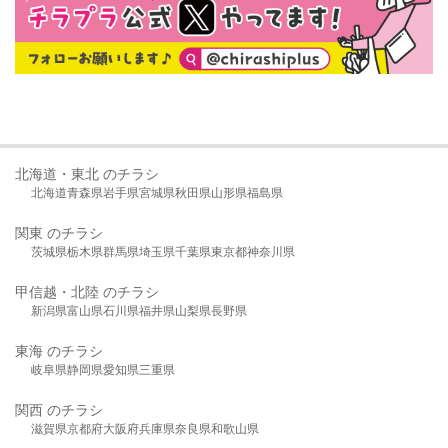
北海道・東北 のチラシ
北海道
青森県
岩手県
宮城県
秋田県
山形県
福島県
関東 のチラシ
茨城県
栃木県
群馬県
埼玉県
千葉県
東京都
神奈川県
甲信越・北陸 のチラシ
新潟県
富山県
石川県
福井県
山梨県
長野県
東海 のチラシ
岐阜県
静岡県
愛知県
三重県
関西 のチラシ
滋賀県
京都府
大阪府
兵庫県
奈良県
和歌山県