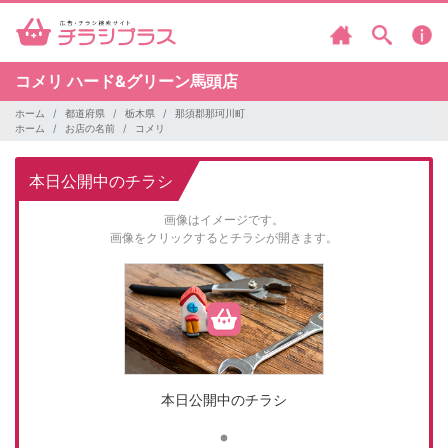
コメリ
ハード&グリーン馬頭店
ホーム
都道府県
栃木県
那須郡那珂川町
ホーム
お店の名前
コメリ
本日公開中のチラシ
画像はイメージです。
画像をクリックするとチラシが開きます。
本日公開中のチラシ