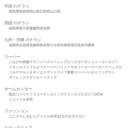
中国 のチラシ
鳥取県
島根県
岡山県
広島県
山口県
四国 のチラシ
徳島県
香川県
愛媛県
高知県
九州・沖縄 のチラシ
福岡県
佐賀県
長崎県
熊本県
大分県
宮崎県
鹿児島県
沖縄県
スーパー
いなげや
西條
アマノパークス
ベイシア
ビッグヨーサン
イトーヨーカドー
イオン
カスミ
マルエツ
スーパーバリュー
ヤオコー
オーケー
ヨークベニマル
ツルヤ
マルト
オギノ
エスマート
ライフ
業務スーパー
いかり
フジグラン
ダイレックス
サンエー
イズミヤ
ホームセンター
島忠
コメリ
ナフコ
コーナン
カインズ
アストロプロダクツ
DCM
ジョイフル本田
ファッション
ユニクロ
しまむら
アベイル
AOKI
はるやま
サカゼン
ドラッグストア