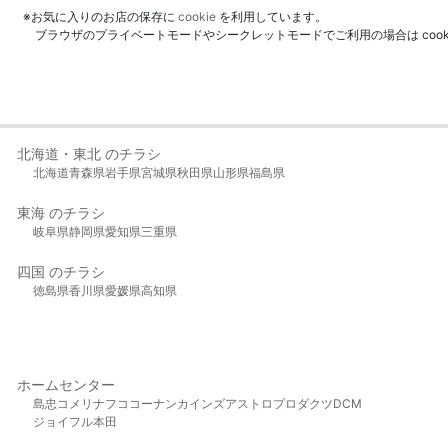
※お気に入りのお店の保存に
cookie
を利用しています。
ブラウザのプライベートモードやシークレットモードでご利用の場合は coo
北海道・東北 のチラシ
北海道
青森県
岩手県
宮城県
秋田県
山形県
福島県
東海 のチラシ
岐阜県
静岡県
愛知県
三重県
四国 のチラシ
徳島県
香川県
愛媛県
高知県
ホームセンター
島忠
コメリ
ナフコ
コーナン
カインズ
アストロプロダクツ
DCM
ジョイフル本田