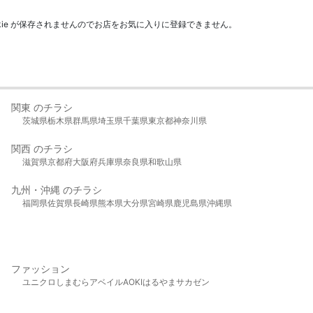
kie が保存されませんのでお店をお気に入りに登録できません。
関東 のチラシ
茨城県
栃木県
群馬県
埼玉県
千葉県
東京都
神奈川県
関西 のチラシ
滋賀県
京都府
大阪府
兵庫県
奈良県
和歌山県
九州・沖縄 のチラシ
福岡県
佐賀県
長崎県
熊本県
大分県
宮崎県
鹿児島県
沖縄県
ファッション
ユニクロ
しまむら
アベイル
AOKI
はるやま
サカゼン