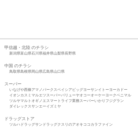
甲信越・北陸 のチラシ
新潟県
富山県
石川県
福井県
山梨県
長野県
中国 のチラシ
鳥取県
島根県
岡山県
広島県
山口県
スーパー
いなげや
西條
アマノパークス
ベイシア
ビッグヨーサン
イトーヨーカドー
イオン
カスミ
マルエツ
スーパーバリュー
ヤオコー
オーケー
ヨークベニマル
ツルヤ
マルト
オギノ
エスマート
ライフ
業務スーパー
いかり
フジグラン
ダイレックス
サンエー
イズミヤ
ドラッグストア
ツルハドラッグ
サンドラッグ
クスリのアオキ
ココカラファイン