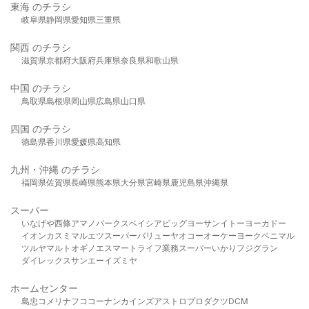
東海 のチラシ
岐阜県
静岡県
愛知県
三重県
関西 のチラシ
滋賀県
京都府
大阪府
兵庫県
奈良県
和歌山県
中国 のチラシ
鳥取県
島根県
岡山県
広島県
山口県
四国 のチラシ
徳島県
香川県
愛媛県
高知県
九州・沖縄 のチラシ
福岡県
佐賀県
長崎県
熊本県
大分県
宮崎県
鹿児島県
沖縄県
スーパー
いなげや
西條
アマノパークス
ベイシア
ビッグヨーサン
イトーヨーカドー
イオン
カスミ
マルエツ
スーパーバリュー
ヤオコー
オーケー
ヨークベニマル
ツルヤ
マルト
オギノ
エスマート
ライフ
業務スーパー
いかり
フジグラン
ダイレックス
サンエー
イズミヤ
ホームセンター
島忠
コメリ
ナフコ
コーナン
カインズ
アストロプロダクツ
DCM