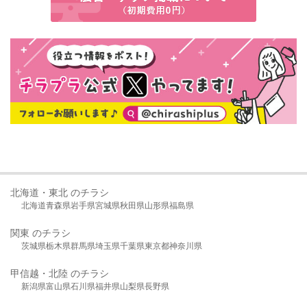
北海道・東北 のチラシ
北海道
青森県
岩手県
宮城県
秋田県
山形県
福島県
関東 のチラシ
茨城県
栃木県
群馬県
埼玉県
千葉県
東京都
神奈川県
甲信越・北陸 のチラシ
新潟県
富山県
石川県
福井県
山梨県
長野県