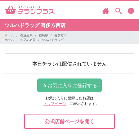
ツルハドラッグ
喜多方西店
ホーム
都道府県
福島県
喜多方市
ホーム
お店の名前
ツルハドラッグ
本日チラシは配信されていません
お気に入りに登録したお店は
「
トップページ
」に表示されます。
公式店舗ページを開く