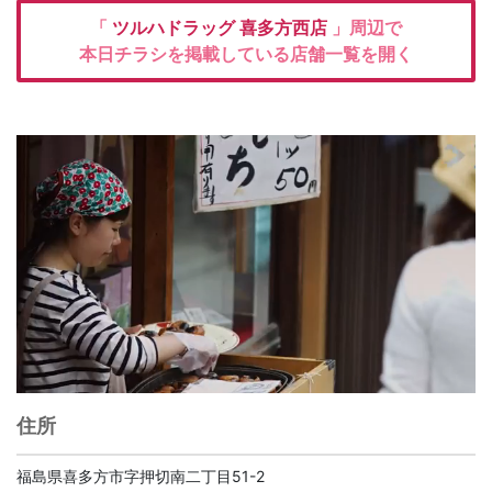
「
ツルハドラッグ
喜多方西店
」周辺で
本日チラシを掲載している店舗一覧を開く
住所
福島県喜多方市字押切南二丁目51-2