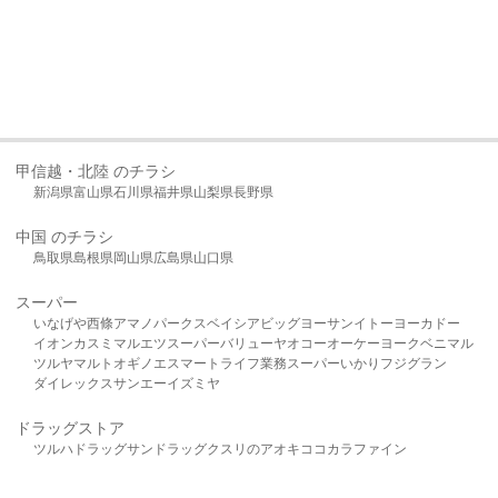
甲信越・北陸 のチラシ
新潟県
富山県
石川県
福井県
山梨県
長野県
中国 のチラシ
鳥取県
島根県
岡山県
広島県
山口県
スーパー
いなげや
西條
アマノパークス
ベイシア
ビッグヨーサン
イトーヨーカドー
イオン
カスミ
マルエツ
スーパーバリュー
ヤオコー
オーケー
ヨークベニマル
ツルヤ
マルト
オギノ
エスマート
ライフ
業務スーパー
いかり
フジグラン
ダイレックス
サンエー
イズミヤ
ドラッグストア
ツルハドラッグ
サンドラッグ
クスリのアオキ
ココカラファイン