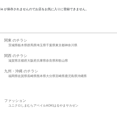
kie が保存されませんのでお店をお気に入りに登録できません。
関東 のチラシ
茨城県
栃木県
群馬県
埼玉県
千葉県
東京都
神奈川県
関西 のチラシ
滋賀県
京都府
大阪府
兵庫県
奈良県
和歌山県
九州・沖縄 のチラシ
福岡県
佐賀県
長崎県
熊本県
大分県
宮崎県
鹿児島県
沖縄県
ファッション
ユニクロ
しまむら
アベイル
AOKI
はるやま
サカゼン