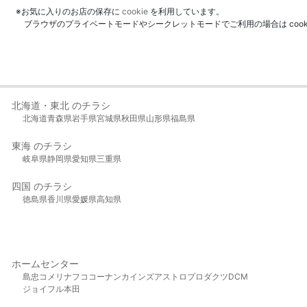
※お気に入りのお店の保存に
cookie
を利用しています。
ブラウザのプライベートモードやシークレットモードでご利用の場合は coo
北海道・東北 のチラシ
北海道
青森県
岩手県
宮城県
秋田県
山形県
福島県
東海 のチラシ
岐阜県
静岡県
愛知県
三重県
四国 のチラシ
徳島県
香川県
愛媛県
高知県
ホームセンター
島忠
コメリ
ナフコ
コーナン
カインズ
アストロプロダクツ
DCM
ジョイフル本田