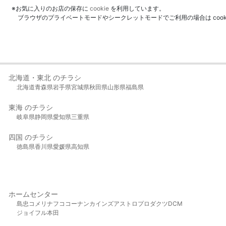
※お気に入りのお店の保存に
cookie
を利用しています。
ブラウザのプライベートモードやシークレットモードでご利用の場合は coo
北海道・東北 のチラシ
北海道
青森県
岩手県
宮城県
秋田県
山形県
福島県
東海 のチラシ
岐阜県
静岡県
愛知県
三重県
四国 のチラシ
徳島県
香川県
愛媛県
高知県
ホームセンター
島忠
コメリ
ナフコ
コーナン
カインズ
アストロプロダクツ
DCM
ジョイフル本田