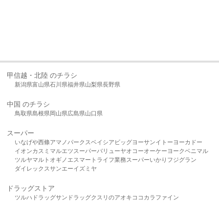
甲信越・北陸 のチラシ
新潟県
富山県
石川県
福井県
山梨県
長野県
中国 のチラシ
鳥取県
島根県
岡山県
広島県
山口県
スーパー
いなげや
西條
アマノパークス
ベイシア
ビッグヨーサン
イトーヨーカドー
イオン
カスミ
マルエツ
スーパーバリュー
ヤオコー
オーケー
ヨークベニマル
ツルヤ
マルト
オギノ
エスマート
ライフ
業務スーパー
いかり
フジグラン
ダイレックス
サンエー
イズミヤ
ドラッグストア
ツルハドラッグ
サンドラッグ
クスリのアオキ
ココカラファイン