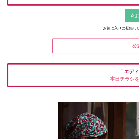
お気に入りに登録し
公
「
エデ
本日チラシ