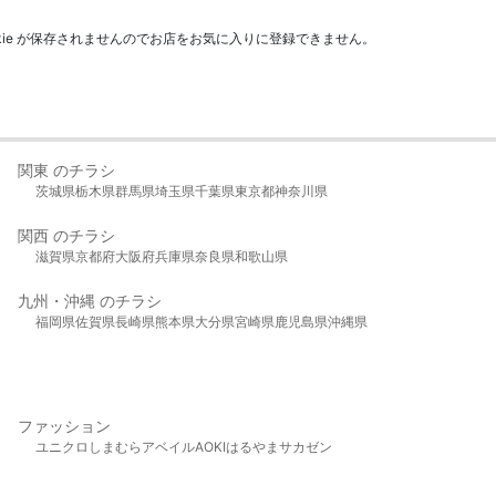
kie が保存されませんのでお店をお気に入りに登録できません。
関東 のチラシ
茨城県
栃木県
群馬県
埼玉県
千葉県
東京都
神奈川県
関西 のチラシ
滋賀県
京都府
大阪府
兵庫県
奈良県
和歌山県
九州・沖縄 のチラシ
福岡県
佐賀県
長崎県
熊本県
大分県
宮崎県
鹿児島県
沖縄県
ファッション
ユニクロ
しまむら
アベイル
AOKI
はるやま
サカゼン