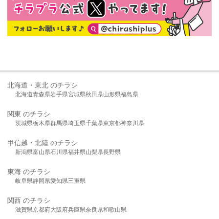
北海道・東北 のチラシ
北海道
青森県
岩手県
宮城県
秋田県
山形県
福島県
関東 のチラシ
茨城県
栃木県
群馬県
埼玉県
千葉県
東京都
神奈川県
甲信越・北陸 のチラシ
新潟県
富山県
石川県
福井県
山梨県
長野県
東海 のチラシ
岐阜県
静岡県
愛知県
三重県
関西 のチラシ
滋賀県
京都府
大阪府
兵庫県
奈良県
和歌山県