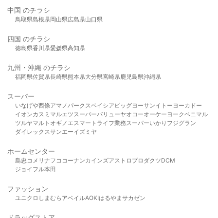
中国 のチラシ
鳥取県
島根県
岡山県
広島県
山口県
四国 のチラシ
徳島県
香川県
愛媛県
高知県
九州・沖縄 のチラシ
福岡県
佐賀県
長崎県
熊本県
大分県
宮崎県
鹿児島県
沖縄県
スーパー
いなげや
西條
アマノパークス
ベイシア
ビッグヨーサン
イトーヨーカドー
イオン
カスミ
マルエツ
スーパーバリュー
ヤオコー
オーケー
ヨークベニマル
ツルヤ
マルト
オギノ
エスマート
ライフ
業務スーパー
いかり
フジグラン
ダイレックス
サンエー
イズミヤ
ホームセンター
島忠
コメリ
ナフコ
コーナン
カインズ
アストロプロダクツ
DCM
ジョイフル本田
ファッション
ユニクロ
しまむら
アベイル
AOKI
はるやま
サカゼン
ドラッグストア