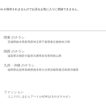
kie が保存されませんのでお店をお気に入りに登録できません。
関東 のチラシ
茨城県
栃木県
群馬県
埼玉県
千葉県
東京都
神奈川県
関西 のチラシ
滋賀県
京都府
大阪府
兵庫県
奈良県
和歌山県
九州・沖縄 のチラシ
福岡県
佐賀県
長崎県
熊本県
大分県
宮崎県
鹿児島県
沖縄県
ファッション
ユニクロ
しまむら
アベイル
AOKI
はるやま
サカゼン