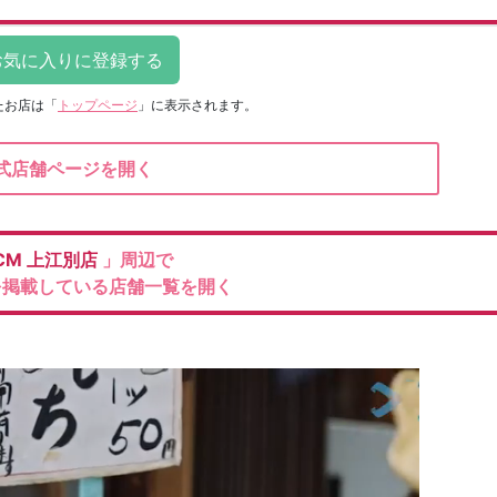
たお店は
「
トップページ
」に表示されます。
式店舗ページを開く
CM
上江別店
」周辺で
を掲載している店舗一覧を開く