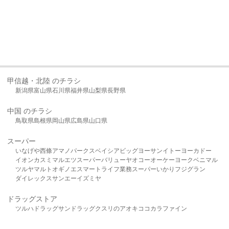
甲信越・北陸 のチラシ
新潟県
富山県
石川県
福井県
山梨県
長野県
中国 のチラシ
鳥取県
島根県
岡山県
広島県
山口県
スーパー
いなげや
西條
アマノパークス
ベイシア
ビッグヨーサン
イトーヨーカドー
イオン
カスミ
マルエツ
スーパーバリュー
ヤオコー
オーケー
ヨークベニマル
ツルヤ
マルト
オギノ
エスマート
ライフ
業務スーパー
いかり
フジグラン
ダイレックス
サンエー
イズミヤ
ドラッグストア
ツルハドラッグ
サンドラッグ
クスリのアオキ
ココカラファイン