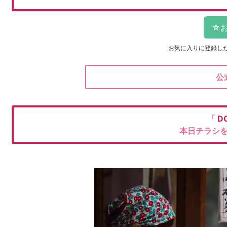
お気に入りに登録し
公
「
D
本日チラシ