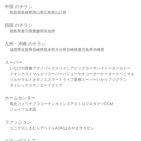
中国 のチラシ
鳥取県
島根県
岡山県
広島県
山口県
四国 のチラシ
徳島県
香川県
愛媛県
高知県
九州・沖縄 のチラシ
福岡県
佐賀県
長崎県
熊本県
大分県
宮崎県
鹿児島県
沖縄県
スーパー
いなげや
西條
アマノパークス
ベイシア
ビッグヨーサン
イトーヨーカドー
イオン
カスミ
マルエツ
スーパーバリュー
ヤオコー
オーケー
ヨークベニマル
ツルヤ
マルト
オギノ
エスマート
ライフ
業務スーパー
いかり
フジグラン
ダイレックス
サンエー
イズミヤ
ホームセンター
島忠
コメリ
ナフコ
コーナン
カインズ
アストロプロダクツ
DCM
ジョイフル本田
ファッション
ユニクロ
しまむら
アベイル
AOKI
はるやま
サカゼン
ドラッグストア