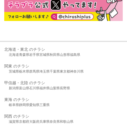
北海道・東北 のチラシ
北海道
青森県
岩手県
宮城県
秋田県
山形県
福島県
関東 のチラシ
茨城県
栃木県
群馬県
埼玉県
千葉県
東京都
神奈川県
甲信越・北陸 のチラシ
新潟県
富山県
石川県
福井県
山梨県
長野県
東海 のチラシ
岐阜県
静岡県
愛知県
三重県
関西 のチラシ
滋賀県
京都府
大阪府
兵庫県
奈良県
和歌山県