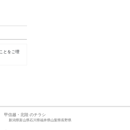
ことをご理
甲信越・北陸 のチラシ
新潟県
富山県
石川県
福井県
山梨県
長野県