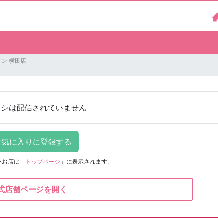
ン 横田店
ラシは配信されていません
たお店は
「
トップページ
」に表示されます。
式店舗ページを開く