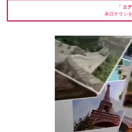
「
エデ
本日チラシ