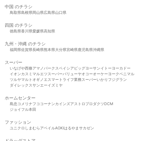
中国 のチラシ
鳥取県
島根県
岡山県
広島県
山口県
四国 のチラシ
徳島県
香川県
愛媛県
高知県
九州・沖縄 のチラシ
福岡県
佐賀県
長崎県
熊本県
大分県
宮崎県
鹿児島県
沖縄県
スーパー
いなげや
西條
アマノパークス
ベイシア
ビッグヨーサン
イトーヨーカドー
イオン
カスミ
マルエツ
スーパーバリュー
ヤオコー
オーケー
ヨークベニマル
ツルヤ
マルト
オギノ
エスマート
ライフ
業務スーパー
いかり
フジグラン
ダイレックス
サンエー
イズミヤ
ホームセンター
島忠
コメリ
ナフコ
コーナン
カインズ
アストロプロダクツ
DCM
ジョイフル本田
ファッション
ユニクロ
しまむら
アベイル
AOKI
はるやま
サカゼン
ドラッグストア