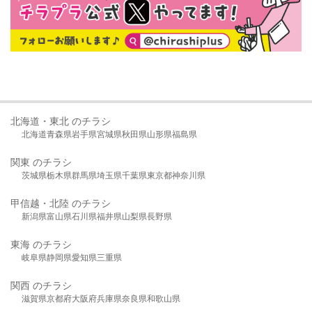
北海道・東北 のチラシ
北海道
青森県
岩手県
宮城県
秋田県
山形県
福島県
関東 のチラシ
茨城県
栃木県
群馬県
埼玉県
千葉県
東京都
神奈川県
甲信越・北陸 のチラシ
新潟県
富山県
石川県
福井県
山梨県
長野県
東海 のチラシ
岐阜県
静岡県
愛知県
三重県
関西 のチラシ
滋賀県
京都府
大阪府
兵庫県
奈良県
和歌山県