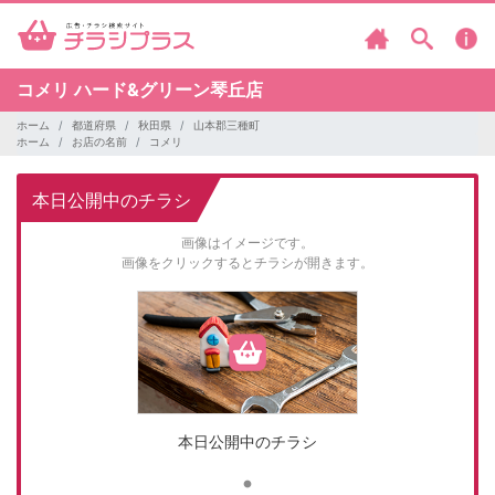
コメリ
ハード&グリーン琴丘店
ホーム
都道府県
秋田県
山本郡三種町
ホーム
お店の名前
コメリ
本日公開中のチラシ
画像はイメージです。
画像をクリックするとチラシが開きます。
本日公開中のチラシ