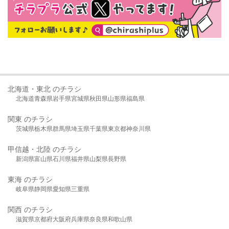
北海道・東北 のチラシ
北海道
青森県
岩手県
宮城県
秋田県
山形県
福島県
関東 のチラシ
茨城県
栃木県
群馬県
埼玉県
千葉県
東京都
神奈川県
甲信越・北陸 のチラシ
新潟県
富山県
石川県
福井県
山梨県
長野県
東海 のチラシ
岐阜県
静岡県
愛知県
三重県
関西 のチラシ
滋賀県
京都府
大阪府
兵庫県
奈良県
和歌山県