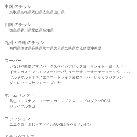
中国 のチラシ
鳥取県
島根県
岡山県
広島県
山口県
四国 のチラシ
徳島県
香川県
愛媛県
高知県
九州・沖縄 のチラシ
福岡県
佐賀県
長崎県
熊本県
大分県
宮崎県
鹿児島県
沖縄県
スーパー
いなげや
西條
アマノパークス
ベイシア
ビッグヨーサン
イトーヨーカドー
イオン
カスミ
マルエツ
スーパーバリュー
ヤオコー
オーケー
ヨークベニマル
ツルヤ
マルト
オギノ
エスマート
ライフ
業務スーパー
いかり
フジグラン
ダイレックス
サンエー
イズミヤ
ホームセンター
島忠
コメリ
ナフコ
コーナン
カインズ
アストロプロダクツ
DCM
ジョイフル本田
ファッション
ユニクロ
しまむら
アベイル
AOKI
はるやま
サカゼン
ドラッグストア