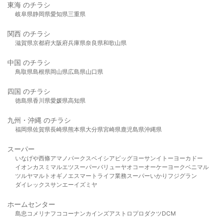
東海 のチラシ
岐阜県
静岡県
愛知県
三重県
関西 のチラシ
滋賀県
京都府
大阪府
兵庫県
奈良県
和歌山県
中国 のチラシ
鳥取県
島根県
岡山県
広島県
山口県
四国 のチラシ
徳島県
香川県
愛媛県
高知県
九州・沖縄 のチラシ
福岡県
佐賀県
長崎県
熊本県
大分県
宮崎県
鹿児島県
沖縄県
スーパー
いなげや
西條
アマノパークス
ベイシア
ビッグヨーサン
イトーヨーカドー
イオン
カスミ
マルエツ
スーパーバリュー
ヤオコー
オーケー
ヨークベニマル
ツルヤ
マルト
オギノ
エスマート
ライフ
業務スーパー
いかり
フジグラン
ダイレックス
サンエー
イズミヤ
ホームセンター
島忠
コメリ
ナフコ
コーナン
カインズ
アストロプロダクツ
DCM