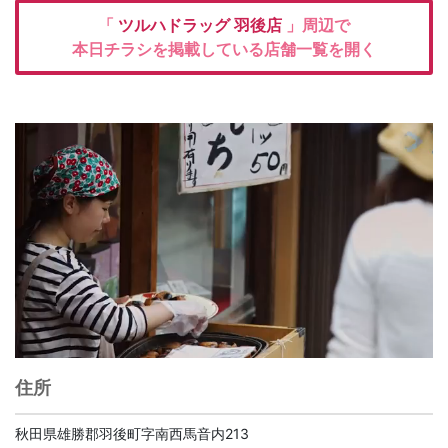
「
ツルハドラッグ
羽後店
」周辺で
本日チラシを掲載している店舗一覧を開く
住所
秋田県雄勝郡羽後町字南西馬音内213