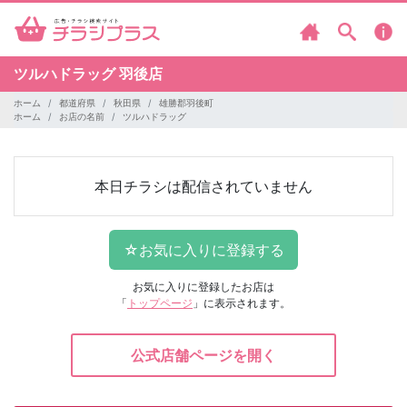
ツルハドラッグ
羽後店
ホーム
都道府県
秋田県
雄勝郡羽後町
ホーム
お店の名前
ツルハドラッグ
本日チラシは配信されていません
お気に入りに登録したお店は
「
トップページ
」に表示されます。
公式店舗ページを開く