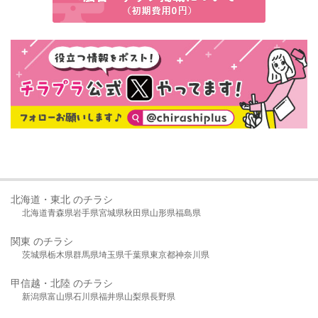
北海道・東北 のチラシ
北海道
青森県
岩手県
宮城県
秋田県
山形県
福島県
関東 のチラシ
茨城県
栃木県
群馬県
埼玉県
千葉県
東京都
神奈川県
甲信越・北陸 のチラシ
新潟県
富山県
石川県
福井県
山梨県
長野県