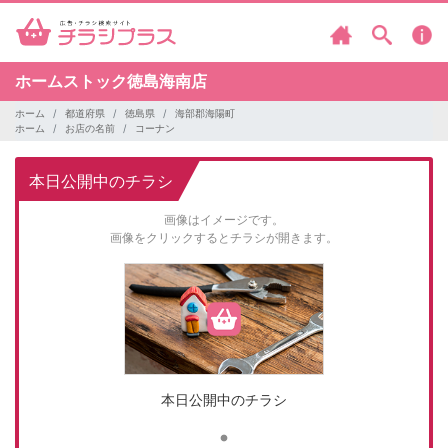
ホームストック徳島海南店
ホーム
都道府県
徳島県
海部郡海陽町
ホーム
お店の名前
コーナン
本日公開中のチラシ
画像はイメージです。
画像をクリックするとチラシが開きます。
本日公開中のチラシ