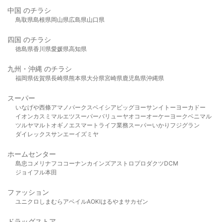
中国 のチラシ
鳥取県
島根県
岡山県
広島県
山口県
四国 のチラシ
徳島県
香川県
愛媛県
高知県
九州・沖縄 のチラシ
福岡県
佐賀県
長崎県
熊本県
大分県
宮崎県
鹿児島県
沖縄県
スーパー
いなげや
西條
アマノパークス
ベイシア
ビッグヨーサン
イトーヨーカドー
イオン
カスミ
マルエツ
スーパーバリュー
ヤオコー
オーケー
ヨークベニマル
ツルヤ
マルト
オギノ
エスマート
ライフ
業務スーパー
いかり
フジグラン
ダイレックス
サンエー
イズミヤ
ホームセンター
島忠
コメリ
ナフコ
コーナン
カインズ
アストロプロダクツ
DCM
ジョイフル本田
ファッション
ユニクロ
しまむら
アベイル
AOKI
はるやま
サカゼン
ドラッグストア