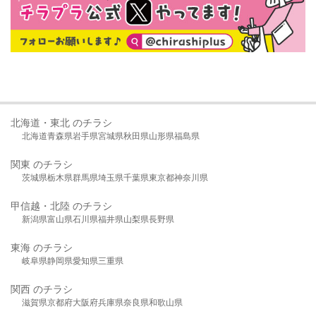
北海道・東北 のチラシ
北海道
青森県
岩手県
宮城県
秋田県
山形県
福島県
関東 のチラシ
茨城県
栃木県
群馬県
埼玉県
千葉県
東京都
神奈川県
甲信越・北陸 のチラシ
新潟県
富山県
石川県
福井県
山梨県
長野県
東海 のチラシ
岐阜県
静岡県
愛知県
三重県
関西 のチラシ
滋賀県
京都府
大阪府
兵庫県
奈良県
和歌山県