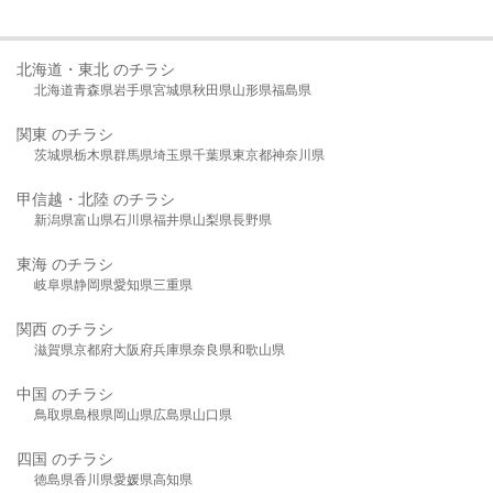
北海道・東北 のチラシ
北海道
青森県
岩手県
宮城県
秋田県
山形県
福島県
関東 のチラシ
茨城県
栃木県
群馬県
埼玉県
千葉県
東京都
神奈川県
甲信越・北陸 のチラシ
新潟県
富山県
石川県
福井県
山梨県
長野県
東海 のチラシ
岐阜県
静岡県
愛知県
三重県
関西 のチラシ
滋賀県
京都府
大阪府
兵庫県
奈良県
和歌山県
中国 のチラシ
鳥取県
島根県
岡山県
広島県
山口県
四国 のチラシ
徳島県
香川県
愛媛県
高知県