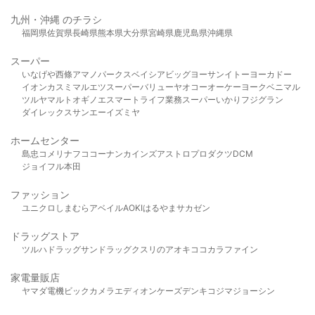
九州・沖縄 のチラシ
福岡県
佐賀県
長崎県
熊本県
大分県
宮崎県
鹿児島県
沖縄県
スーパー
いなげや
西條
アマノパークス
ベイシア
ビッグヨーサン
イトーヨーカドー
イオン
カスミ
マルエツ
スーパーバリュー
ヤオコー
オーケー
ヨークベニマル
ツルヤ
マルト
オギノ
エスマート
ライフ
業務スーパー
いかり
フジグラン
ダイレックス
サンエー
イズミヤ
ホームセンター
島忠
コメリ
ナフコ
コーナン
カインズ
アストロプロダクツ
DCM
ジョイフル本田
ファッション
ユニクロ
しまむら
アベイル
AOKI
はるやま
サカゼン
ドラッグストア
ツルハドラッグ
サンドラッグ
クスリのアオキ
ココカラファイン
家電量販店
ヤマダ電機
ビックカメラ
エディオン
ケーズデンキ
コジマ
ジョーシン