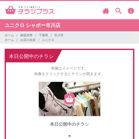
ユニクロ
シャポー市川店
ホーム
都道府県
千葉県
市川市
ホーム
お店の名前
ユニクロ
本日公開中のチラシ
画像はイメージです。
画像をクリックするとチラシが開きます。
本日公開中のチラシ