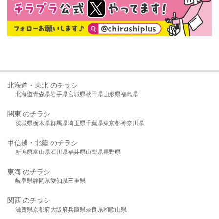
北海道・東北 のチラシ
北海道
青森県
岩手県
宮城県
秋田県
山形県
福島県
関東 のチラシ
茨城県
栃木県
群馬県
埼玉県
千葉県
東京都
神奈川県
甲信越・北陸 のチラシ
新潟県
富山県
石川県
福井県
山梨県
長野県
東海 のチラシ
岐阜県
静岡県
愛知県
三重県
関西 のチラシ
滋賀県
京都府
大阪府
兵庫県
奈良県
和歌山県