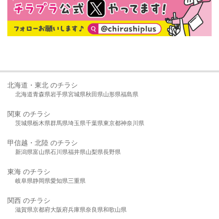
北海道・東北 のチラシ
北海道
青森県
岩手県
宮城県
秋田県
山形県
福島県
関東 のチラシ
茨城県
栃木県
群馬県
埼玉県
千葉県
東京都
神奈川県
甲信越・北陸 のチラシ
新潟県
富山県
石川県
福井県
山梨県
長野県
東海 のチラシ
岐阜県
静岡県
愛知県
三重県
関西 のチラシ
滋賀県
京都府
大阪府
兵庫県
奈良県
和歌山県