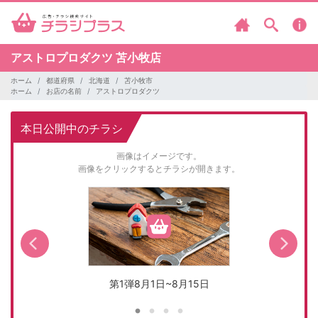
アストロプロダクツ
苫小牧店
ホーム
都道府県
北海道
苫小牧市
ホーム
お店の名前
アストロプロダクツ
本日公開中のチラシ
画像はイメージです。
画像をクリックするとチラシが開きます。
第1弾8月1日~8月15日