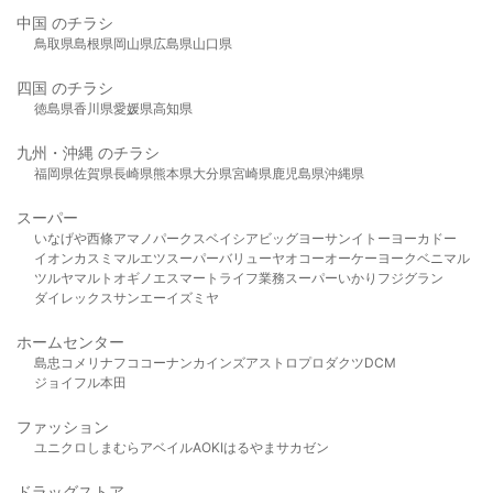
中国 のチラシ
鳥取県
島根県
岡山県
広島県
山口県
四国 のチラシ
徳島県
香川県
愛媛県
高知県
九州・沖縄 のチラシ
福岡県
佐賀県
長崎県
熊本県
大分県
宮崎県
鹿児島県
沖縄県
スーパー
いなげや
西條
アマノパークス
ベイシア
ビッグヨーサン
イトーヨーカドー
イオン
カスミ
マルエツ
スーパーバリュー
ヤオコー
オーケー
ヨークベニマル
ツルヤ
マルト
オギノ
エスマート
ライフ
業務スーパー
いかり
フジグラン
ダイレックス
サンエー
イズミヤ
ホームセンター
島忠
コメリ
ナフコ
コーナン
カインズ
アストロプロダクツ
DCM
ジョイフル本田
ファッション
ユニクロ
しまむら
アベイル
AOKI
はるやま
サカゼン
ドラッグストア