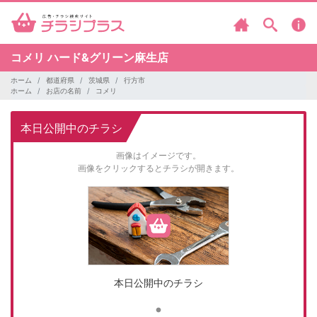
コメリ
ハード&グリーン麻生店
ホーム
都道府県
茨城県
行方市
ホーム
お店の名前
コメリ
本日公開中のチラシ
画像はイメージです。
画像をクリックするとチラシが開きます。
本日公開中のチラシ