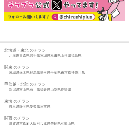
北海道・東北 のチラシ
北海道
青森県
岩手県
宮城県
秋田県
山形県
福島県
関東 のチラシ
茨城県
栃木県
群馬県
埼玉県
千葉県
東京都
神奈川県
甲信越・北陸 のチラシ
新潟県
富山県
石川県
福井県
山梨県
長野県
東海 のチラシ
岐阜県
静岡県
愛知県
三重県
関西 のチラシ
滋賀県
京都府
大阪府
兵庫県
奈良県
和歌山県