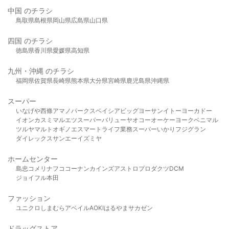
中国 のチラシ
鳥取県
島根県
岡山県
広島県
山口県
四国 のチラシ
徳島県
香川県
愛媛県
高知県
九州・沖縄 のチラシ
福岡県
佐賀県
長崎県
熊本県
大分県
宮崎県
鹿児島県
沖縄県
スーパー
いなげや
西條
アマノパークス
ベイシア
ビッグヨーサン
イトーヨーカドー
イオン
カスミ
マルエツ
スーパーバリュー
ヤオコー
オーケー
ヨークベニマル
ツルヤ
マルト
オギノ
エスマート
ライフ
業務スーパー
いかり
フジグラン
ダイレックス
サンエー
イズミヤ
ホームセンター
島忠
コメリ
ナフコ
コーナン
カインズ
アストロプロダクツ
DCM
ジョイフル本田
ファッション
ユニクロ
しまむら
アベイル
AOKI
はるやま
サカゼン
ドラッグストア