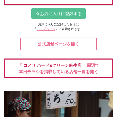
お気に入りに登録したお店は
「
トップページ
」に表示されます。
公式店舗ページを開く
「
コメリ
ハード&グリーン麻生店
」周辺で
本日チラシを掲載している店舗一覧を開く