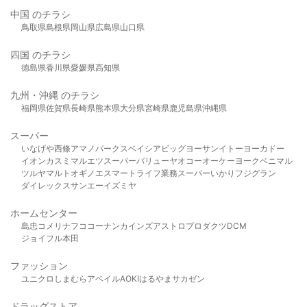
中国 のチラシ
鳥取県
島根県
岡山県
広島県
山口県
四国 のチラシ
徳島県
香川県
愛媛県
高知県
九州・沖縄 のチラシ
福岡県
佐賀県
長崎県
熊本県
大分県
宮崎県
鹿児島県
沖縄県
スーパー
いなげや
西條
アマノパークス
ベイシア
ビッグヨーサン
イトーヨーカドー
イオン
カスミ
マルエツ
スーパーバリュー
ヤオコー
オーケー
ヨークベニマル
ツルヤ
マルト
オギノ
エスマート
ライフ
業務スーパー
いかり
フジグラン
ダイレックス
サンエー
イズミヤ
ホームセンター
島忠
コメリ
ナフコ
コーナン
カインズ
アストロプロダクツ
DCM
ジョイフル本田
ファッション
ユニクロ
しまむら
アベイル
AOKI
はるやま
サカゼン
ドラッグストア