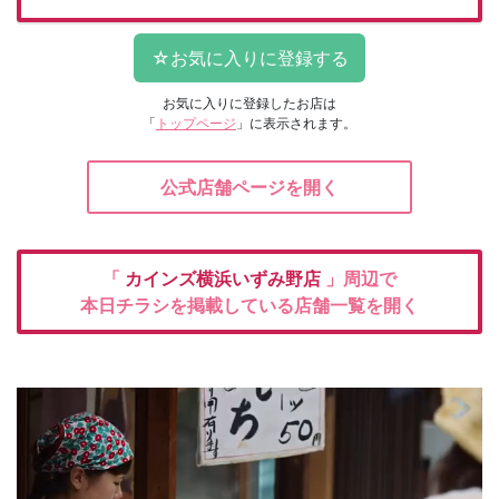
お気に入りに登録したお店は
「
トップページ
」に表示されます。
公式店舗ページを開く
「
カインズ横浜いずみ野店
」周辺で
本日チラシを掲載している店舗一覧を開く