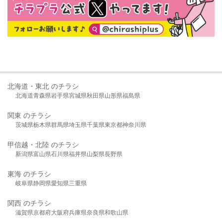
北海道・東北 のチラシ
北海道
青森県
岩手県
宮城県
秋田県
山形県
福島県
関東 のチラシ
茨城県
栃木県
群馬県
埼玉県
千葉県
東京都
神奈川県
甲信越・北陸 のチラシ
新潟県
富山県
石川県
福井県
山梨県
長野県
東海 のチラシ
岐阜県
静岡県
愛知県
三重県
関西 のチラシ
滋賀県
京都府
大阪府
兵庫県
奈良県
和歌山県