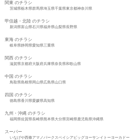
関東 のチラシ
茨城県
栃木県
群馬県
埼玉県
千葉県
東京都
神奈川県
甲信越・北陸 のチラシ
新潟県
富山県
石川県
福井県
山梨県
長野県
東海 のチラシ
岐阜県
静岡県
愛知県
三重県
関西 のチラシ
滋賀県
京都府
大阪府
兵庫県
奈良県
和歌山県
中国 のチラシ
鳥取県
島根県
岡山県
広島県
山口県
四国 のチラシ
徳島県
香川県
愛媛県
高知県
九州・沖縄 のチラシ
福岡県
佐賀県
長崎県
熊本県
大分県
宮崎県
鹿児島県
沖縄県
スーパー
いなげや
西條
アマノパークス
ベイシア
ビッグヨーサン
イトーヨーカドー