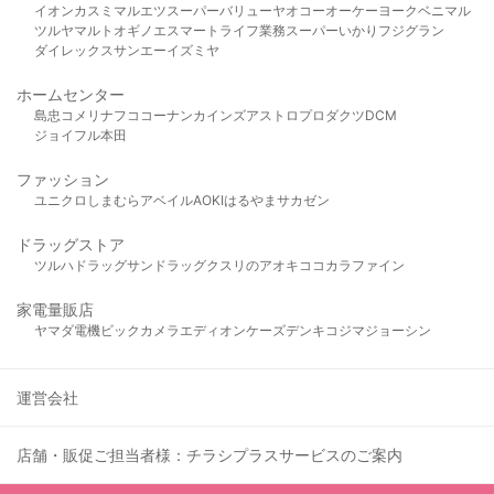
イオン
カスミ
マルエツ
スーパーバリュー
ヤオコー
オーケー
ヨークベニマル
ツルヤ
マルト
オギノ
エスマート
ライフ
業務スーパー
いかり
フジグラン
ダイレックス
サンエー
イズミヤ
ホームセンター
島忠
コメリ
ナフコ
コーナン
カインズ
アストロプロダクツ
DCM
ジョイフル本田
ファッション
ユニクロ
しまむら
アベイル
AOKI
はるやま
サカゼン
ドラッグストア
ツルハドラッグ
サンドラッグ
クスリのアオキ
ココカラファイン
家電量販店
ヤマダ電機
ビックカメラ
エディオン
ケーズデンキ
コジマ
ジョーシン
運営会社
店舗・販促ご担当者様：チラシプラスサービスのご案内