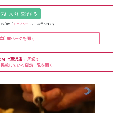
たお店は
「
トップページ
」に表示されます。
式店舗ページを開く
CM
七重浜店
」周辺で
を掲載している店舗一覧を開く