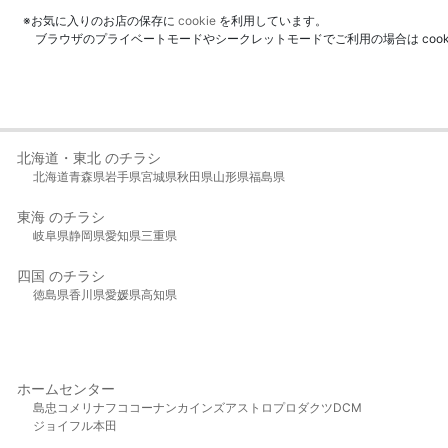
※お気に入りのお店の保存に
cookie
を利用しています。
ブラウザのプライベートモードやシークレットモードでご利用の場合は coo
北海道・東北 のチラシ
北海道
青森県
岩手県
宮城県
秋田県
山形県
福島県
東海 のチラシ
岐阜県
静岡県
愛知県
三重県
四国 のチラシ
徳島県
香川県
愛媛県
高知県
ホームセンター
島忠
コメリ
ナフコ
コーナン
カインズ
アストロプロダクツ
DCM
ジョイフル本田