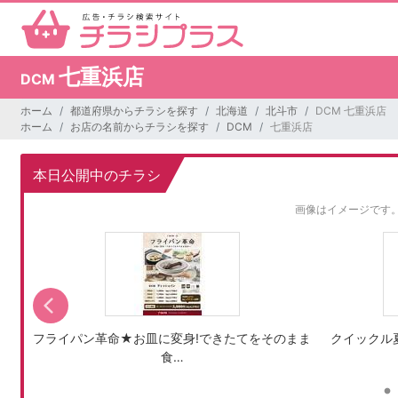
七重浜店
DCM
ホーム
都道府県からチラシを探す
北海道
北斗市
DCM 七重浜店
ホーム
お店の名前からチラシを探す
DCM
七重浜店
本日公開中のチラシ
画像はイメージです
フライパン革命★お皿に変身!できたてをそのまま
クイックル
食…