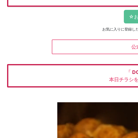
お気に入りに登録し
公
「
D
本日チラシ