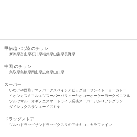
甲信越・北陸 のチラシ
新潟県
富山県
石川県
福井県
山梨県
長野県
中国 のチラシ
鳥取県
島根県
岡山県
広島県
山口県
スーパー
いなげや
西條
アマノパークス
ベイシア
ビッグヨーサン
イトーヨーカドー
イオン
カスミ
マルエツ
スーパーバリュー
ヤオコー
オーケー
ヨークベニマル
ツルヤ
マルト
オギノ
エスマート
ライフ
業務スーパー
いかり
フジグラン
ダイレックス
サンエー
イズミヤ
ドラッグストア
ツルハドラッグ
サンドラッグ
クスリのアオキ
ココカラファイン