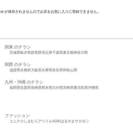
kie が保存されませんのでお店をお気に入りに登録できません。
関東 のチラシ
茨城県
栃木県
群馬県
埼玉県
千葉県
東京都
神奈川県
関西 のチラシ
滋賀県
京都府
大阪府
兵庫県
奈良県
和歌山県
九州・沖縄 のチラシ
福岡県
佐賀県
長崎県
熊本県
大分県
宮崎県
鹿児島県
沖縄県
ファッション
ユニクロ
しまむら
アベイル
AOKI
はるやま
サカゼン