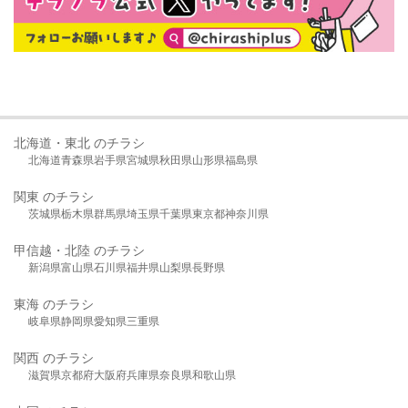
北海道・東北 のチラシ
北海道
青森県
岩手県
宮城県
秋田県
山形県
福島県
関東 のチラシ
茨城県
栃木県
群馬県
埼玉県
千葉県
東京都
神奈川県
甲信越・北陸 のチラシ
新潟県
富山県
石川県
福井県
山梨県
長野県
東海 のチラシ
岐阜県
静岡県
愛知県
三重県
関西 のチラシ
滋賀県
京都府
大阪府
兵庫県
奈良県
和歌山県