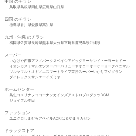
中国 のチラシ
鳥取県
島根県
岡山県
広島県
山口県
四国 のチラシ
徳島県
香川県
愛媛県
高知県
九州・沖縄 のチラシ
福岡県
佐賀県
長崎県
熊本県
大分県
宮崎県
鹿児島県
沖縄県
スーパー
いなげや
西條
アマノパークス
ベイシア
ビッグヨーサン
イトーヨーカドー
イオン
カスミ
マルエツ
スーパーバリュー
ヤオコー
オーケー
ヨークベニマル
ツルヤ
マルト
オギノ
エスマート
ライフ
業務スーパー
いかり
フジグラン
ダイレックス
サンエー
イズミヤ
ホームセンター
島忠
コメリ
ナフコ
コーナン
カインズ
アストロプロダクツ
DCM
ジョイフル本田
ファッション
ユニクロ
しまむら
アベイル
AOKI
はるやま
サカゼン
ドラッグストア