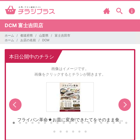
DCM
富士吉田店
ホーム
都道府県
山梨県
富士吉田市
ホーム
お店の名前
DCM
本日公開中のチラシ
画像はイメージです。
画像をクリックするとチラシが開きます。
フライパン革命★お皿に変身!できたてをそのまま食…