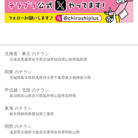
北海道・東北 のチラシ
北海道
青森県
岩手県
宮城県
秋田県
山形県
福島県
関東 のチラシ
茨城県
栃木県
群馬県
埼玉県
千葉県
東京都
神奈川県
甲信越・北陸 のチラシ
新潟県
富山県
石川県
福井県
山梨県
長野県
東海 のチラシ
岐阜県
静岡県
愛知県
三重県
関西 のチラシ
滋賀県
京都府
大阪府
兵庫県
奈良県
和歌山県