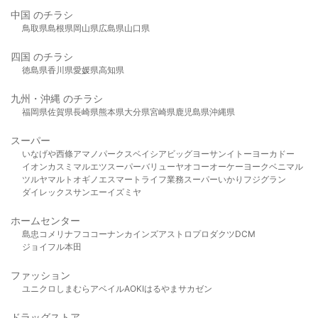
中国 のチラシ
鳥取県
島根県
岡山県
広島県
山口県
四国 のチラシ
徳島県
香川県
愛媛県
高知県
九州・沖縄 のチラシ
福岡県
佐賀県
長崎県
熊本県
大分県
宮崎県
鹿児島県
沖縄県
スーパー
いなげや
西條
アマノパークス
ベイシア
ビッグヨーサン
イトーヨーカドー
イオン
カスミ
マルエツ
スーパーバリュー
ヤオコー
オーケー
ヨークベニマル
ツルヤ
マルト
オギノ
エスマート
ライフ
業務スーパー
いかり
フジグラン
ダイレックス
サンエー
イズミヤ
ホームセンター
島忠
コメリ
ナフコ
コーナン
カインズ
アストロプロダクツ
DCM
ジョイフル本田
ファッション
ユニクロ
しまむら
アベイル
AOKI
はるやま
サカゼン
ドラッグストア