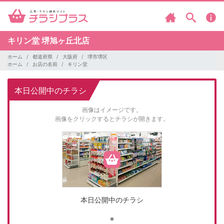
キリン堂
堺旭ヶ丘北店
ホーム
都道府県
大阪府
堺市堺区
ホーム
お店の名前
キリン堂
本日公開中のチラシ
画像はイメージです。
画像をクリックするとチラシが開きます。
本日公開中のチラシ